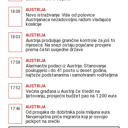
AUSTRIJA
18:08
Novo istraživanje: Više od polovice
Austrijanaca nezadovoljno radom vladajuće
koalicije
AUSTRIJA
18:03
Austrija produljuje granične kontrole za još tri
mjeseca: Na snazi ostaju pojačane provjere
prema četiri susjedne države
AUSTRIJA
17:58
Alarmantni podaci iz Austrije: Stanovanje
poskupjelo i do 41 posto u deset godina,
najteže podstanarima i samohranim roditeljima
AUSTRIJA
17:52
Većina građana u Austriji će štedit na
ljetovanju, prosječni budžet pao na 1.200 eura
AUSTRIJA
17:46
Od prosjaka do dobitnika pola milijuna eura:
Nevjerojatna priča migranta koji je osvojio
jackpot na srećki