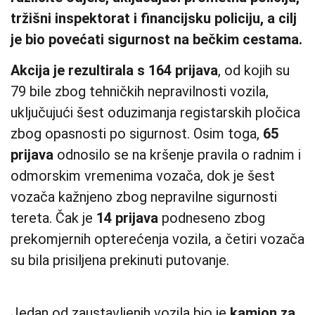
tržišni inspektorat i financijsku policiju, a cilj
je bio povećati sigurnost na bečkim cestama.
Akcija je rezultirala s 164 prijava
, od kojih su
79 bile zbog tehničkih nepravilnosti vozila,
uključujući šest oduzimanja registarskih pločica
zbog opasnosti po sigurnost. Osim toga,
65
prijava
odnosilo se na kršenje pravila o radnim i
odmorskim vremenima vozača, dok je šest
vozača kažnjeno zbog nepravilne sigurnosti
tereta. Čak je
14 prijava
podneseno zbog
prekomjernih opterećenja vozila, a četiri vozača
su bila prisiljena prekinuti putovanje.
Jedan od zaustavljenih vozila bio je
kamion za