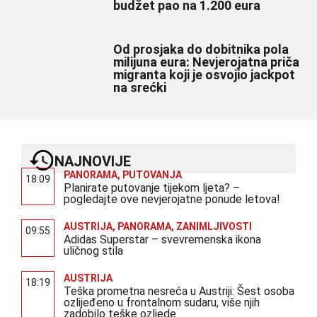
budžet pao na 1.200 eura
Od prosjaka do dobitnika pola
milijuna eura: Nevjerojatna priča
migranta koji je osvojio jackpot
na srećki
NAJNOVIJE
PANORAMA
,
PUTOVANJA
18:09
Planirate putovanje tijekom ljeta? –
pogledajte ove nevjerojatne ponude letova!
AUSTRIJA
,
PANORAMA
,
ZANIMLJIVOSTI
09:55
Adidas Superstar – svevremenska ikona
uličnog stila
AUSTRIJA
18:19
Teška prometna nesreća u Austriji: Šest osoba
ozlijeđeno u frontalnom sudaru, više njih
zadobilo teške ozljede