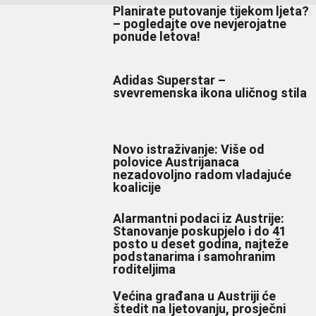
Planirate putovanje tijekom ljeta?
– pogledajte ove nevjerojatne
ponude letova!
Adidas Superstar –
svevremenska ikona uličnog stila
Novo istraživanje: Više od
polovice Austrijanaca
nezadovoljno radom vladajuće
koalicije
Alarmantni podaci iz Austrije:
Stanovanje poskupjelo i do 41
posto u deset godina, najteže
podstanarima i samohranim
roditeljima
Većina građana u Austriji će
štedit na ljetovanju, prosječni