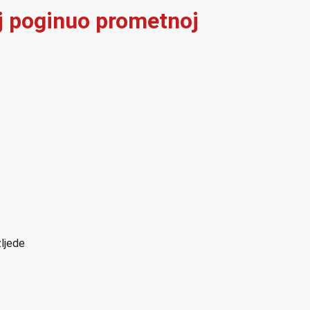
elj poginuo prometnoj
zljede