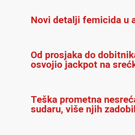
Novi detalji femicida u a
Od prosjaka do dobitnika
osvojio jackpot na sreć
Teška prometna nesreća 
sudaru, više njih zadobi