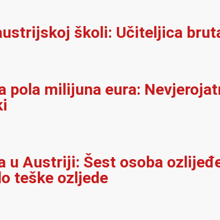
ustrijskoj školi: Učiteljica brut
 pola milijuna eura: Nevjerojat
ki
u Austriji: Šest osoba ozlijeđ
lo teške ozljede