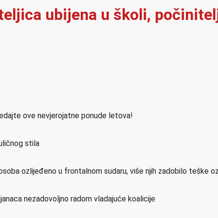
iteljica ubijena u školi, počinit
ledajte ove nevjerojatne ponude letova!
ličnog stila
osoba ozlijeđeno u frontalnom sudaru, više njih zadobilo teške o
ijanaca nezadovoljno radom vladajuće koalicije