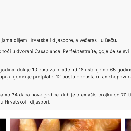
ijama diljem Hrvatske i dijaspore, a večeras i u Beču.
noći u dvorani Casablanca, Perfektastraße, gdje će se svi za
godina, dok je 10 eura za mlađe od 18 i starije od 65 godi
upnju godišnje pretplate, 12 posto popusta u fan shopovim
 U samo 24 dana nove godine klub je premašio brojku od 70 
 Hrvatskoj i dijaspori.