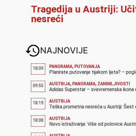
Tragedija u Austriji: Uč
nesreći
NAJNOVIJE
PANORAMA
,
PUTOVANJA
18:09
Planirate putovanje tijekom ljeta? – pog
AUSTRIJA
,
PANORAMA
,
ZANIMLJIVOSTI
09:55
Adidas Superstar – svevremenska ikona u
AUSTRIJA
18:19
Teška prometna nesreća u Austriji: Šest 
AUSTRIJA
18:08
Novo istraživanje: Više od polovice Austr
AUSTRIJA