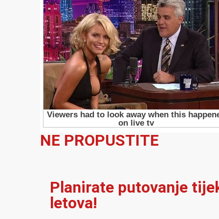
NE PROPUSTITE
Planirate putovanje tij
letova!