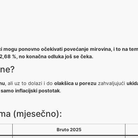
ci mogu ponovno očekivati povećanje mirovina, i to na tem
2,68 %, no konačna odluka još se čeka.
ine?
nu
, ali uz to dolazi i do
olakšica u porezu
zahvaljujući
ukid
 samo inflacijski postotak
.
ama (mjesečno):
Bruto 2025