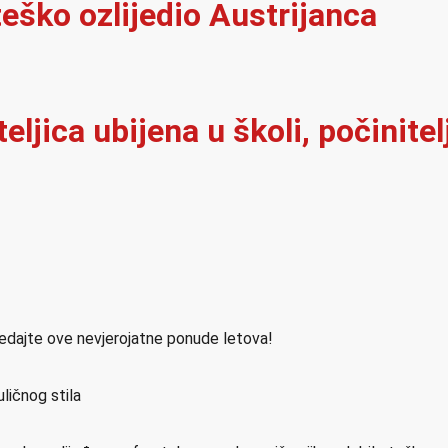
eško ozlijedio Austrijanca
iteljica ubijena u školi, počinit
ledajte ove nevjerojatne ponude letova!
ličnog stila