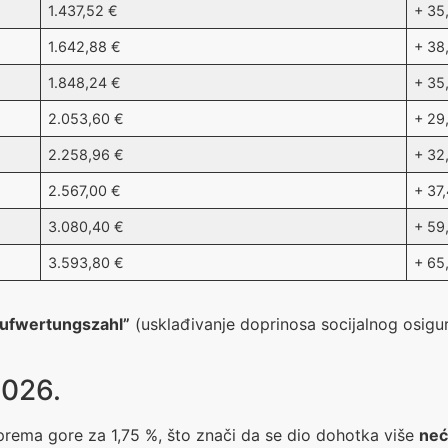
1.437,52 €
+ 35
1.642,88 €
+ 38
1.848,24 €
+ 35
2.053,60 €
+ 29
2.258,96 €
+ 32
2.567,00 €
+ 37
3.080,40 €
+ 59
3.593,80 €
+ 65
“Aufwertungszahl”
(usklađivanje doprinosa socijalnog osigu
2026.
prema gore za 1,75 %, što znači da se dio dohotka više
neć