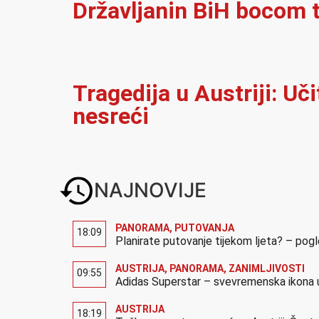
Državljanin BiH bocom t
Tragedija u Austriji: Uč
nesreći
NAJNOVIJE
PANORAMA
,
PUTOVANJA
18:09
Planirate putovanje tijekom ljeta? – pog
AUSTRIJA
,
PANORAMA
,
ZANIMLJIVOSTI
09:55
Adidas Superstar – svevremenska ikona u
AUSTRIJA
18:19