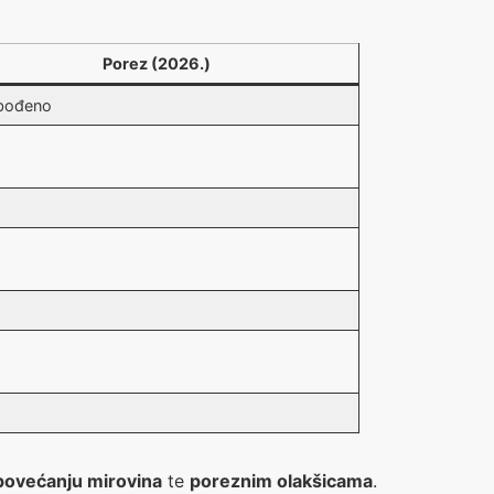
Porez (2026.)
bođeno
%
%
%
%
%
%
povećanju mirovina
te
poreznim olakšicama
.