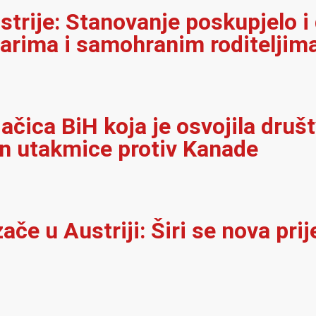
strije: Stanovanje poskupjelo i
narima i samohranim roditeljim
jačica BiH koja je osvojila dru
on utakmice protiv Kanade
e u Austriji: Širi se nova prij