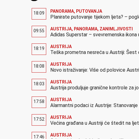
PANORAMA
,
PUTOVANJA
18:09
Planirate putovanje tijekom ljeta? – pog
AUSTRIJA
,
PANORAMA
,
ZANIMLJIVOSTI
09:55
Adidas Superstar – svevremenska ikona u
AUSTRIJA
18:19
Teška prometna nesreća u Austriji: Šest 
AUSTRIJA
18:08
Novo istraživanje: Više od polovice Austr
AUSTRIJA
18:03
Austrija produljuje granične kontrole za 
AUSTRIJA
17:58
Alarmantni podaci iz Austrije: Stanovanj
AUSTRIJA
17:52
Većina građana u Austriji će štedit na lj
AUSTRIJA
17:46