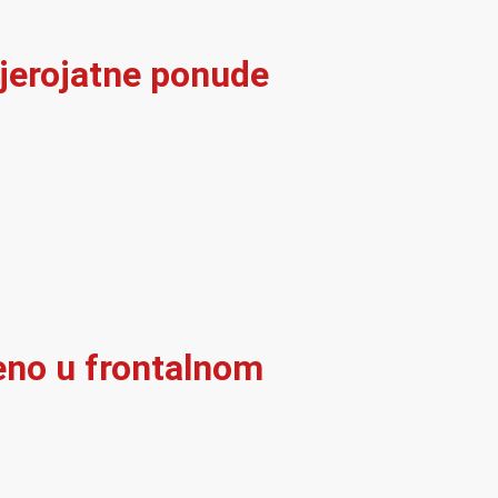
vjerojatne ponude
eno u frontalnom