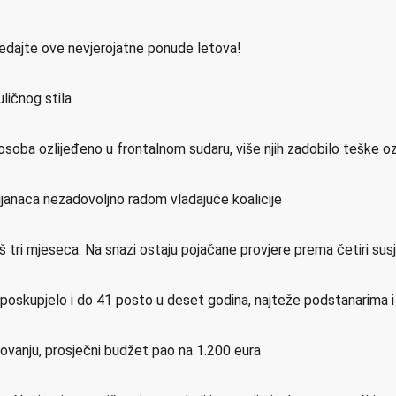
ledajte ove nevjerojatne ponude letova!
ličnog stila
osoba ozlijeđeno u frontalnom sudaru, više njih zadobilo teške o
ijanaca nezadovoljno radom vladajuće koalicije
još tri mjeseca: Na snazi ostaju pojačane provjere prema četiri su
e poskupjelo i do 41 posto u deset godina, najteže podstanarima 
etovanju, prosječni budžet pao na 1.200 eura