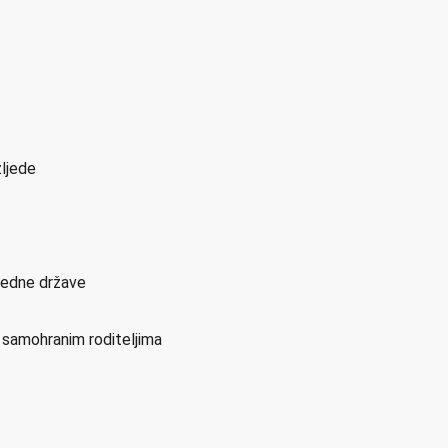
zljede
sjedne države
i samohranim roditeljima