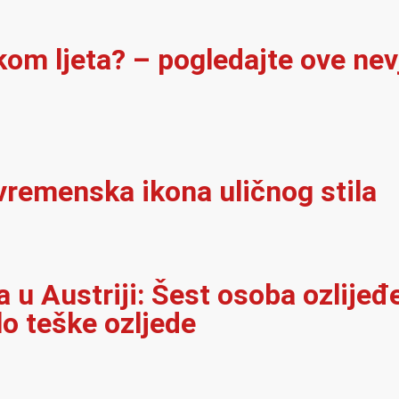
ekom ljeta? – pogledajte ove ne
vremenska ikona uličnog stila
u Austriji: Šest osoba ozlijeđ
lo teške ozljede