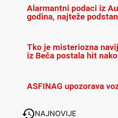
Alarmantni podaci iz Au
godina, najteže podsta
Tko je misteriozna navi
iz Beča postala hit nak
ASFINAG upozorava vozač
NAJNOVIJE