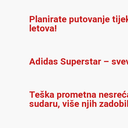
Planirate putovanje tij
letova!
Adidas Superstar – sve
Teška prometna nesreća 
sudaru, više njih zadobi