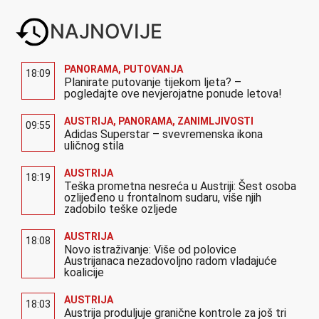
NAJNOVIJE
PANORAMA
,
PUTOVANJA
18:09
Planirate putovanje tijekom ljeta? –
pogledajte ove nevjerojatne ponude letova!
AUSTRIJA
,
PANORAMA
,
ZANIMLJIVOSTI
09:55
Adidas Superstar – svevremenska ikona
uličnog stila
AUSTRIJA
18:19
Teška prometna nesreća u Austriji: Šest osoba
ozlijeđeno u frontalnom sudaru, više njih
zadobilo teške ozljede
AUSTRIJA
18:08
Novo istraživanje: Više od polovice
Austrijanaca nezadovoljno radom vladajuće
koalicije
AUSTRIJA
18:03
Austrija produljuje granične kontrole za još tri