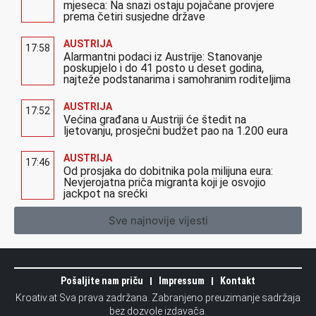
mjeseca: Na snazi ostaju pojačane provjere
prema četiri susjedne države
AUSTRIJA
17:58
Alarmantni podaci iz Austrije: Stanovanje
poskupjelo i do 41 posto u deset godina,
najteže podstanarima i samohranim roditeljima
AUSTRIJA
17:52
Većina građana u Austriji će štedit na
ljetovanju, prosječni budžet pao na 1.200 eura
AUSTRIJA
17:46
Od prosjaka do dobitnika pola milijuna eura:
Nevjerojatna priča migranta koji je osvojio
jackpot na srećki
Sve najnovije vijesti
Pošaljite nam priču
Impressum
Kontakt
Kroativ.at Sva prava zadržana. Zabranjeno preuzimanje sadržaja
bez dozvole izdavača.