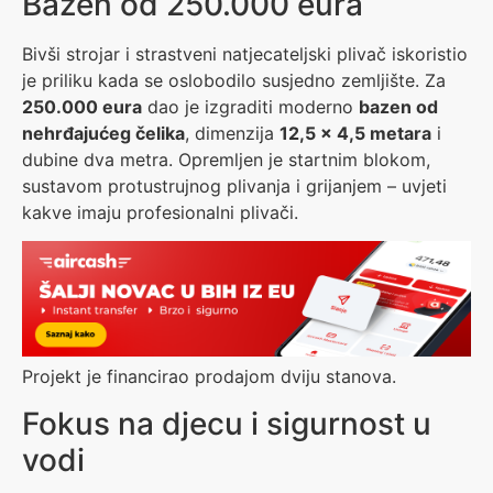
Bazen od 250.000 eura
Bivši strojar i strastveni natjecateljski plivač iskoristio
je priliku kada se oslobodilo susjedno zemljište. Za
250.000 eura
dao je izgraditi moderno
bazen od
nehrđajućeg čelika
, dimenzija
12,5 x 4,5 metara
i
dubine dva metra. Opremljen je startnim blokom,
sustavom protustrujnog plivanja i grijanjem – uvjeti
kakve imaju profesionalni plivači.
Projekt je financirao prodajom dviju stanova.
Fokus na djecu i sigurnost u
vodi