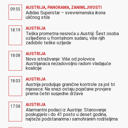
AUSTRIJA
,
PANORAMA
,
ZANIMLJIVOSTI
09:55
Adidas Superstar – svevremenska ikona
uličnog stila
AUSTRIJA
18:19
Teška prometna nesreća u Austriji: Šest osoba
ozlijeđeno u frontalnom sudaru, više njih
zadobilo teške ozljede
AUSTRIJA
18:08
Novo istraživanje: Više od polovice
Austrijanaca nezadovoljno radom vladajuće
koalicije
AUSTRIJA
18:03
Austrija produljuje granične kontrole za još tri
mjeseca: Na snazi ostaju pojačane provjere
prema četiri susjedne države
AUSTRIJA
17:58
Alarmantni podaci iz Austrije: Stanovanje
poskupjelo i do 41 posto u deset godina,
najteže podstanarima i samohranim roditeljima