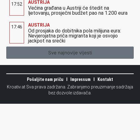
AUSTRIJA
17:52
Većina građana u Austriji će štedit na
ljetovanju, prosječni budžet pao na 1.200 eura
AUSTRIJA
17:46
Od prosjaka do dobitnika pola milijuna eura:
Nevjerojatna priča migranta koji je osvojio
jackpot na srećki
Sve najnovije vijesti
Pošaljite nam priču
Impressum
Kontakt
Kroativ.at Sva prava zadržana. Zabranjeno preuzimanje sadržaja
bez dozvole izdavača.