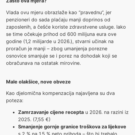
Zašto ova mjera?
Vlada ovu mjeru obrazlaže kao “pravednu”, jer
penzioneri do sada plaćaju manji doprinos od
zaposlenih, a češće koriste zdravstvene usluge. Iako
se time očekuje prihod od 600 milijuna eura ove
godine (1,2 milijarde u 2026.), stvarni učinak na
proračun je manji – zbog umanjenja porezne
osnovice smanjuje se i porez na dohodak koji se
obračunava na ostatak mirovine.
Male olakšice, nove obveze
Kao djelomična kompenzacija najavljena su dva
poteza:
Zamrzavanje cijene recepta
u 2026. na razini iz
2025. (7,55 €)
Smanjenje gornje granice troškova za lijekove
s 2 % na 1,5 % neto prihoda – što bi trebalo