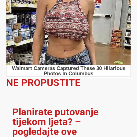
NE PROPUSTITE
Planirate putovanje
tijekom ljeta? –
pogledajte ove