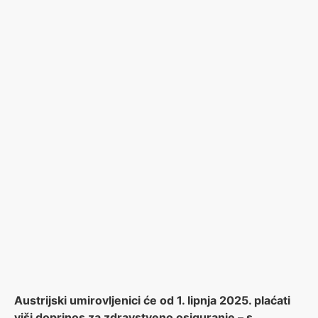
Austrijski umirovljenici će od 1. lipnja 2025. plaćati
viši doprinos za zdravstveno osiguranje – s