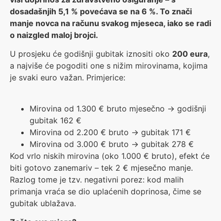
dosadašnjih 5,1 % povećava se na 6 %. To znači
manje novca na računu svakog mjeseca, iako se radi
o naizgled maloj brojci.
U prosjeku će godišnji gubitak iznositi oko
200 eura
,
a najviše će pogoditi one s nižim mirovinama, kojima
je svaki euro važan. Primjerice:
Mirovina od 1.300 € bruto mjesečno → godišnji
gubitak 162 €
Mirovina od 2.200 € bruto → gubitak 171 €
Mirovina od 3.000 € bruto → gubitak 278 €
Kod vrlo niskih mirovina (oko 1.000 € bruto), efekt će
biti gotovo zanemariv – tek 2 € mjesečno manje.
Razlog tome je tzv. negativni porez: kod malih
primanja vraća se dio uplaćenih doprinosa, čime se
gubitak ublažava.