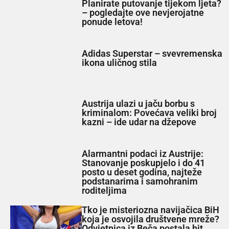
Planirate putovanje tijekom ljeta?
– pogledajte ove nevjerojatne
ponude letova!
Adidas Superstar – svevremenska
ikona uličnog stila
Austrija ulazi u jaču borbu s
kriminalom: Povećava veliki broj
kazni – ide udar na džepove
Alarmantni podaci iz Austrije:
Stanovanje poskupjelo i do 41
posto u deset godina, najteže
podstanarima i samohranim
roditeljima
Tko je misteriozna navijačica BiH
koja je osvojila društvene mreže?
Odvjetnica iz Beča postala hit