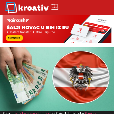
Foto:
Image by www.slon.pics
on Freepik I Image by
Freepik