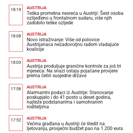
AUSTRIJA
18:19
Teška prometna nesreća u Austriji: Šest osoba
ozlijeđeno u frontalnom sudaru, više njih
zadobilo teške ozljede
AUSTRIJA
18:08
Novo istraživanje: Više od polovice
Austrijanaca nezadovoljno radom vladajuće
koalicije
AUSTRIJA
18:03
Austrija produljuje granične kontrole za još tri
mjeseca: Na snazi ostaju pojačane provjere
prema četiri susjedne države
AUSTRIJA
17:58
Alarmantni podaci iz Austrije: Stanovanje
poskupjelo i do 41 posto u deset godina,
najteže podstanarima i samohranim
roditeljima
AUSTRIJA
17:52
Većina građana u Austriji će štedit na
ljetovanju, prosječni budžet pao na 1.200 eura