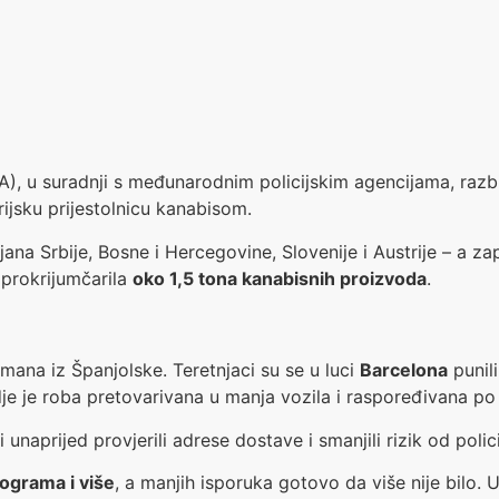
), u suradnji s međunarodnim policijskim agencijama, razb
rijsku prijestolnicu kanabisom.
jana Srbije, Bosne i Hercegovine, Slovenije i Austrije – a za
 prokrijumčarila
oko 1,5 tona kanabisnih proizvoda
.
mana iz Španjolske. Teretnjaci su se u luci
Barcelona
punil
dje je roba pretovarivana u manja vozila i raspoređivana po
unaprijed provjerili adrese dostave i smanjili rizik od polici
lograma i više
, a manjih isporuka gotovo da više nije bilo. 