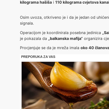
kilograma hašiša
i
110 kilograma cvjetova kana
Osim uvoza, otkriveno je i da je jedan od uhiće
signala.
Operacijom je koordinirala posebna jedinica
„Sa
je pokazala da
„balkanska mafija“
organizira cj
Procjenjuje se da je mreža imala
oko 40 članov