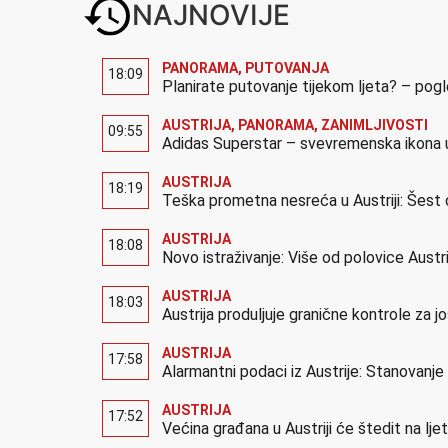
NAJNOVIJE
PANORAMA
,
PUTOVANJA
18:09
Planirate putovanje tijekom ljeta? – pog
AUSTRIJA
,
PANORAMA
,
ZANIMLJIVOSTI
09:55
Adidas Superstar – svevremenska ikona u
AUSTRIJA
18:19
Teška prometna nesreća u Austriji: Šest 
AUSTRIJA
18:08
Novo istraživanje: Više od polovice Austr
AUSTRIJA
18:03
Austrija produljuje granične kontrole za 
AUSTRIJA
17:58
Alarmantni podaci iz Austrije: Stanovanj
AUSTRIJA
17:52
Većina građana u Austriji će štedit na lj