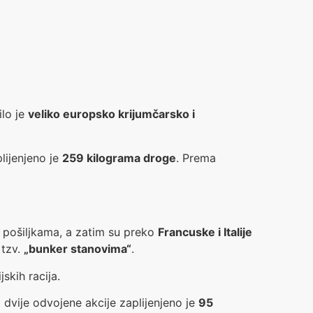
ilo je
veliko europsko krijumčarsko i
plijenjeno je
259 kilograma droge
. Prema
i pošiljkama, a zatim su preko
Francuske i Italije
 tzv.
„bunker stanovima“
.
jskih racija.
U dvije odvojenе akcije zaplijenjeno je
95