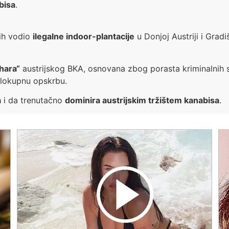
bisa
.
nih vodio
ilegalne indoor-plantacije
u Donjoj Austriji i Grad
hara“
austrijskog BKA, osnovana zbog porasta kriminalnih sk
elokupnu opskrbu.
a
i da trenutačno
dominira austrijskim tržištem kanabisa
.