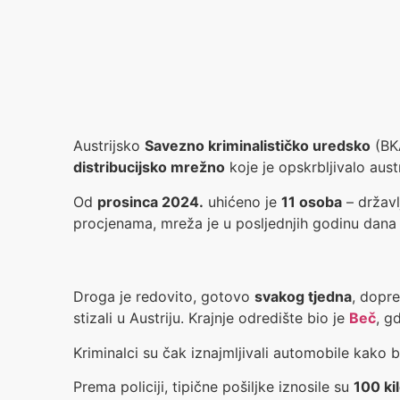
Austrijsko
Savezno kriminalističko uredsko
(BKA
distribucijsko mrežno
koje je opskrbljivalo aust
Od
prosinca 2024.
uhićeno je
11 osoba
– državl
procjenama, mreža je u posljednjih godinu dana
Droga je redovito, gotovo
svakog tjedna
, dopre
stizali u Austriju. Krajnje odredište bio je
Beč
, g
Kriminalci su čak iznajmljivali automobile kako bi 
Prema policiji, tipične pošiljke iznosile su
100 ki