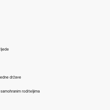
zljede
sjedne države
i samohranim roditeljima