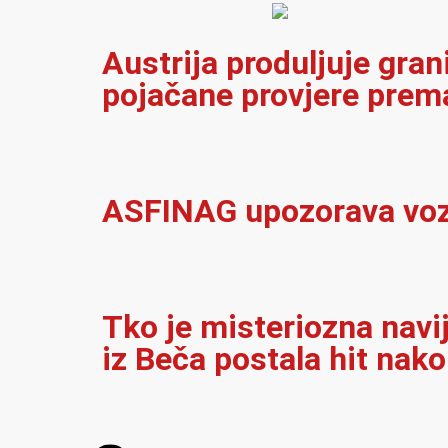
Austrija produljuje gran
pojačane provjere prema
ASFINAG upozorava vozač
Tko je misteriozna navi
iz Beča postala hit nak