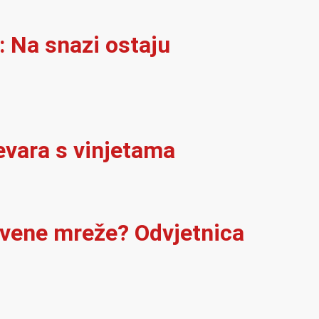
: Na snazi ostaju
evara s vinjetama
štvene mreže? Odvjetnica