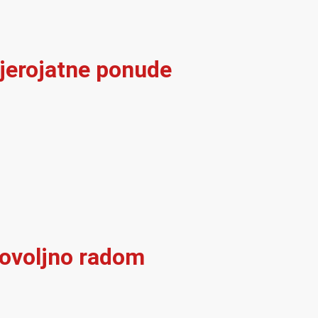
vjerojatne ponude
dovoljno radom