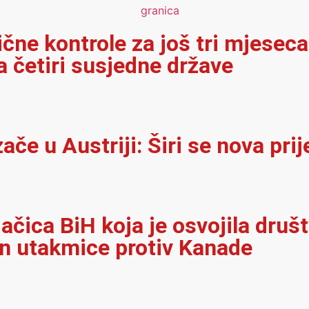
ične kontrole za još tri mjeseca
 četiri susjedne države
e u Austriji: Širi se nova prij
jačica BiH koja je osvojila dru
on utakmice protiv Kanade