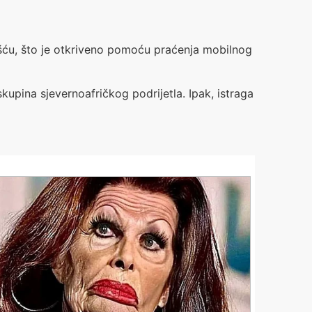
išću, što je otkriveno pomoću praćenja mobilnog
upina sjevernoafričkog podrijetla. Ipak, istraga