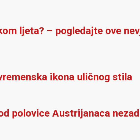
ekom ljeta? – pogledajte ove ne
vremenska ikona uličnog stila
 od polovice Austrijanaca neza