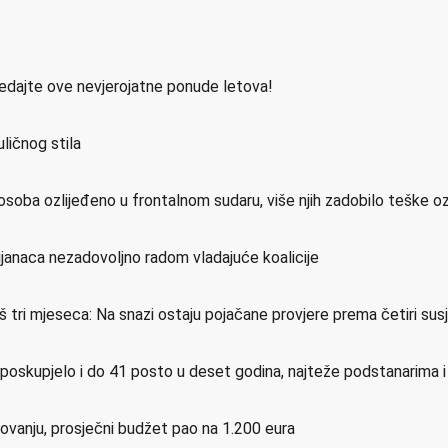
ledajte ove nevjerojatne ponude letova!
ličnog stila
osoba ozlijeđeno u frontalnom sudaru, više njih zadobilo teške o
ijanaca nezadovoljno radom vladajuće koalicije
još tri mjeseca: Na snazi ostaju pojačane provjere prema četiri su
e poskupjelo i do 41 posto u deset godina, najteže podstanarima 
etovanju, prosječni budžet pao na 1.200 eura