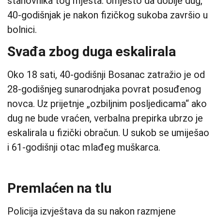
stanovnika tog mjesta. Umjesto da dobije dug,
40-godišnjak je nakon fizičkog sukoba završio u
bolnici.
Svađa zbog duga eskalirala
Oko 18 sati, 40-godišnji Bosanac zatražio je od
28-godišnjeg sunarodnjaka povrat posuđenog
novca. Uz prijetnje „ozbiljnim posljedicama“ ako
dug ne bude vraćen, verbalna prepirka ubrzo je
eskalirala u fizički obračun. U sukob se umiješao
i 61-godišnji otac mlađeg muškarca.
Premlaćen na tlu
Policija izvještava da su nakon razmjene