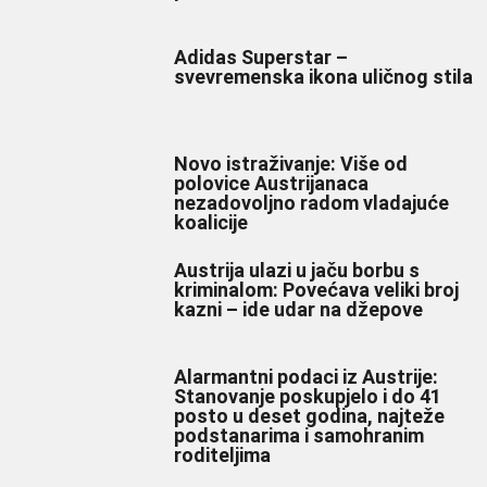
Adidas Superstar –
svevremenska ikona uličnog stila
Novo istraživanje: Više od
polovice Austrijanaca
nezadovoljno radom vladajuće
koalicije
Austrija ulazi u jaču borbu s
kriminalom: Povećava veliki broj
kazni – ide udar na džepove
Alarmantni podaci iz Austrije:
Stanovanje poskupjelo i do 41
posto u deset godina, najteže
podstanarima i samohranim
roditeljima