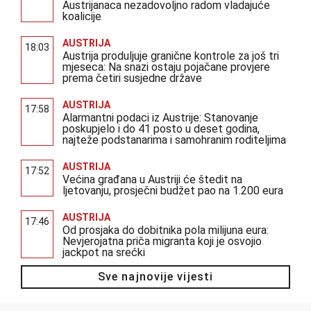
Austrijanaca nezadovoljno radom vladajuće
koalicije
AUSTRIJA
18:03
Austrija produljuje granične kontrole za još tri
mjeseca: Na snazi ostaju pojačane provjere
prema četiri susjedne države
AUSTRIJA
17:58
Alarmantni podaci iz Austrije: Stanovanje
poskupjelo i do 41 posto u deset godina,
najteže podstanarima i samohranim roditeljima
AUSTRIJA
17:52
Većina građana u Austriji će štedit na
ljetovanju, prosječni budžet pao na 1.200 eura
AUSTRIJA
17:46
Od prosjaka do dobitnika pola milijuna eura:
Nevjerojatna priča migranta koji je osvojio
jackpot na srećki
Sve najnovije vijesti