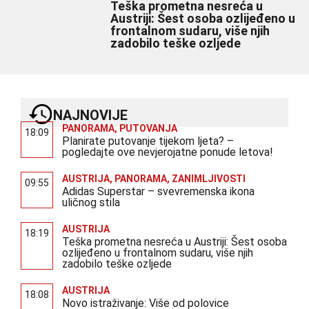
Teška prometna nesreća u
Austriji: Šest osoba ozlijeđeno u
frontalnom sudaru, više njih
zadobilo teške ozljede
NAJNOVIJE
PANORAMA
,
PUTOVANJA
18:09
Planirate putovanje tijekom ljeta? –
pogledajte ove nevjerojatne ponude letova!
AUSTRIJA
,
PANORAMA
,
ZANIMLJIVOSTI
09:55
Adidas Superstar – svevremenska ikona
uličnog stila
AUSTRIJA
18:19
Teška prometna nesreća u Austriji: Šest osoba
ozlijeđeno u frontalnom sudaru, više njih
zadobilo teške ozljede
AUSTRIJA
18:08
Novo istraživanje: Više od polovice