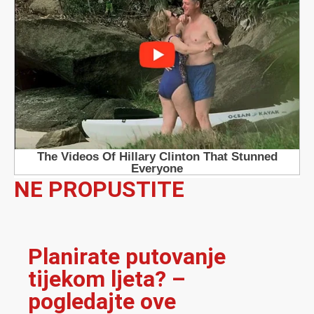
NE PROPUSTITE
Planirate putovanje
tijekom ljeta? –
pogledajte ove