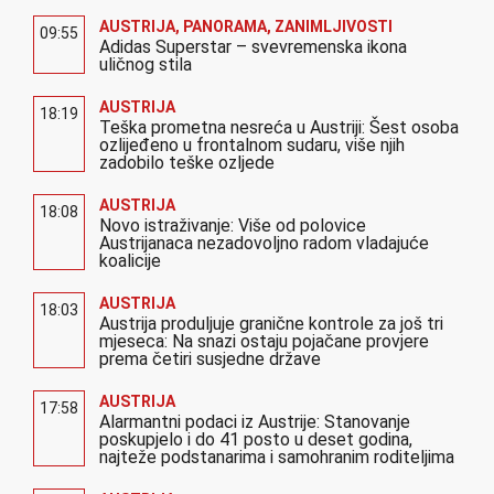
AUSTRIJA
,
PANORAMA
,
ZANIMLJIVOSTI
09:55
Adidas Superstar – svevremenska ikona
uličnog stila
AUSTRIJA
18:19
Teška prometna nesreća u Austriji: Šest osoba
ozlijeđeno u frontalnom sudaru, više njih
zadobilo teške ozljede
AUSTRIJA
18:08
Novo istraživanje: Više od polovice
Austrijanaca nezadovoljno radom vladajuće
koalicije
AUSTRIJA
18:03
Austrija produljuje granične kontrole za još tri
mjeseca: Na snazi ostaju pojačane provjere
prema četiri susjedne države
AUSTRIJA
17:58
Alarmantni podaci iz Austrije: Stanovanje
poskupjelo i do 41 posto u deset godina,
najteže podstanarima i samohranim roditeljima