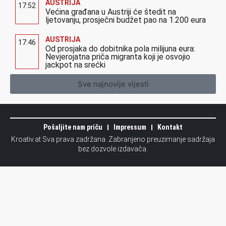
AUSTRIJA
17:52
Većina građana u Austriji će štedit na
ljetovanju, prosječni budžet pao na 1.200 eura
AUSTRIJA
17:46
Od prosjaka do dobitnika pola milijuna eura:
Nevjerojatna priča migranta koji je osvojio
jackpot na srećki
Sve najnovije vijesti
Pošaljite nam priču
Impressum
Kontakt
Kroativ.at Sva prava zadržana. Zabranjeno preuzimanje sadržaja
bez dozvole izdavača.