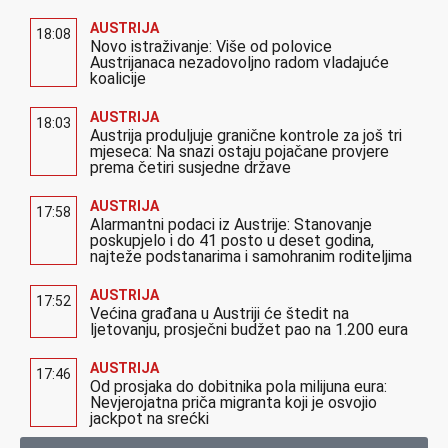
AUSTRIJA
18:08
Novo istraživanje: Više od polovice
Austrijanaca nezadovoljno radom vladajuće
koalicije
AUSTRIJA
18:03
Austrija produljuje granične kontrole za još tri
mjeseca: Na snazi ostaju pojačane provjere
prema četiri susjedne države
AUSTRIJA
17:58
Alarmantni podaci iz Austrije: Stanovanje
poskupjelo i do 41 posto u deset godina,
najteže podstanarima i samohranim roditeljima
AUSTRIJA
17:52
Većina građana u Austriji će štedit na
ljetovanju, prosječni budžet pao na 1.200 eura
AUSTRIJA
17:46
Od prosjaka do dobitnika pola milijuna eura:
Nevjerojatna priča migranta koji je osvojio
jackpot na srećki