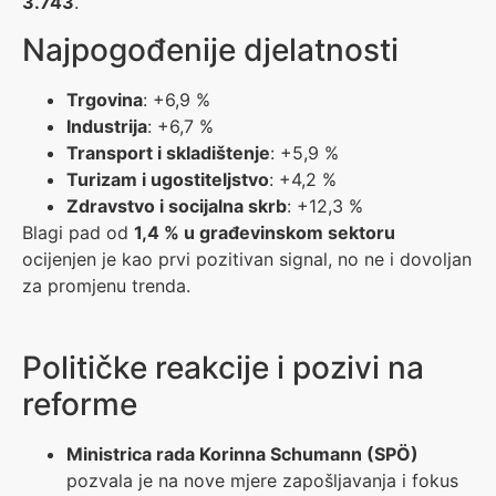
3.743
.
Najpogođenije djelatnosti
Trgovina
: +6,9 %
Industrija
: +6,7 %
Transport i skladištenje
: +5,9 %
Turizam i ugostiteljstvo
: +4,2 %
Zdravstvo i socijalna skrb
: +12,3 %
Blagi pad od
1,4 % u građevinskom sektoru
ocijenjen je kao prvi pozitivan signal, no ne i dovoljan
za promjenu trenda.
Političke reakcije i pozivi na
reforme
Ministrica rada Korinna Schumann (SPÖ)
pozvala je na nove mjere zapošljavanja i fokus