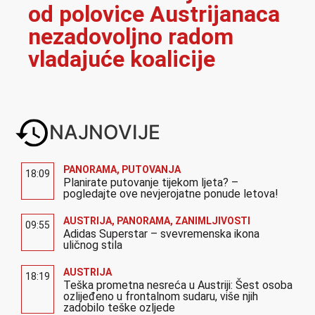
od polovice Austrijanaca
nezadovoljno radom
vladajuće koalicije
NAJNOVIJE
PANORAMA
,
PUTOVANJA
18:09
Planirate putovanje tijekom ljeta? –
pogledajte ove nevjerojatne ponude letova!
AUSTRIJA
,
PANORAMA
,
ZANIMLJIVOSTI
09:55
Adidas Superstar – svevremenska ikona
uličnog stila
AUSTRIJA
18:19
Teška prometna nesreća u Austriji: Šest osoba
ozlijeđeno u frontalnom sudaru, više njih
zadobilo teške ozljede