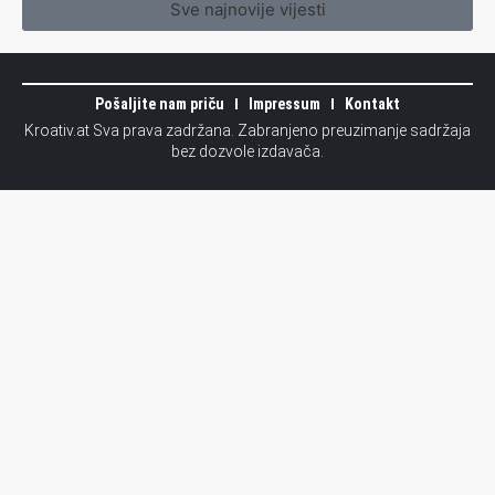
Sve najnovije vijesti
Pošaljite nam priču
Impressum
Kontakt
Kroativ.at Sva prava zadržana. Zabranjeno preuzimanje sadržaja
bez dozvole izdavača.