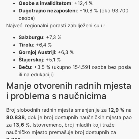
Osobe s invaliditetom
: +12,4 %
Dugotrajno nezaposleni
: +10,8 % (oko 93.700
osoba)
Najveći regionalni porasti zabilježeni su u:
Salzburgu
: +7,3 %
Tirolu
: +6,4 %
Gornjoj Austriji
: +6,3 %
Štajerskoj
: +5,1 %
Beču
: +3,5 % (ukupno 154.591 osoba bez posla
ili na edukaciji)
Manje otvorenih radnih mjesta
i problema s naučnicima
Broj slobodnih radnih mjesta smanjen je za
12,9 %
na
80.838
, dok je broj dostupnih naučničkih mjesta pao
za
13,6 %
. Istovremeno, broj mladih koji traže
naučničko mjesto premašuje broj dostupnih za