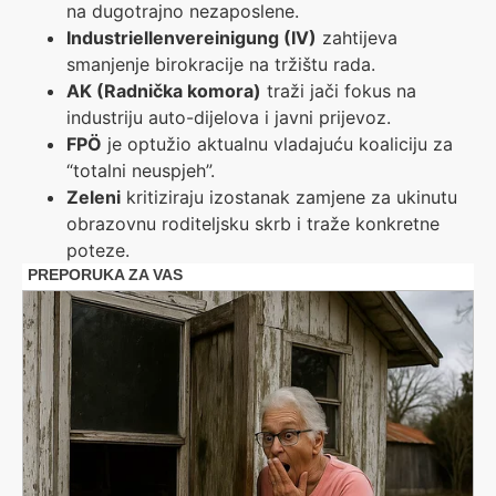
na dugotrajno nezaposlene.
Industriellenvereinigung (IV)
zahtijeva
smanjenje birokracije na tržištu rada.
AK (Radnička komora)
traži jači fokus na
industriju auto-dijelova i javni prijevoz.
FPÖ
je optužio aktualnu vladajuću koaliciju za
“totalni neuspjeh”.
Zeleni
kritiziraju izostanak zamjene za ukinutu
obrazovnu roditeljsku skrb i traže konkretne
poteze.