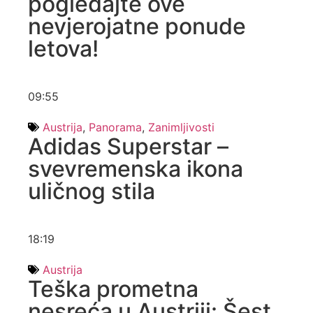
pogledajte ove
nevjerojatne ponude
letova!
09:55
Austrija
,
Panorama
,
Zanimljivosti
Adidas Superstar –
svevremenska ikona
uličnog stila
18:19
Austrija
Teška prometna
nesreća u Austriji: Šest