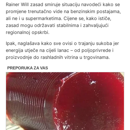
Rainer Will zasad smiruje situaciju navodeći kako se
promjene trenutačno vide na benzinskim postajama,
ali ne i u supermarketima. Cijene se, kako ističe,
zasad mogu održavati stabilnima i zahvaljujući
regionalnoj opskrbi.
Ipak, naglašava kako sve ovisi o trajanju sukoba jer
energija utječe na cijeli lanac – od poljoprivrede i
proizvodnje do rashladnih vitrina u trgovinama.