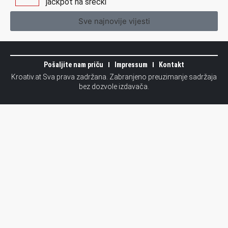
jackpot na srećki
Sve najnovije vijesti
Pošaljite nam priču
Impressum
Kontakt
Kroativ.at Sva prava zadržana. Zabranjeno preuzimanje sadržaja
bez dozvole izdavača.