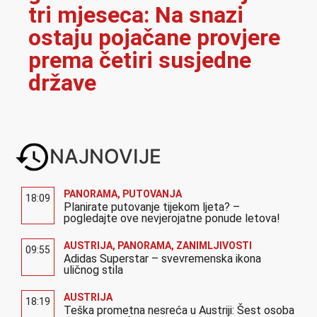
tri mjeseca: Na snazi
ostaju pojačane provjere
prema četiri susjedne
države
NAJNOVIJE
PANORAMA
,
PUTOVANJA
18:09
Planirate putovanje tijekom ljeta? –
pogledajte ove nevjerojatne ponude letova!
AUSTRIJA
,
PANORAMA
,
ZANIMLJIVOSTI
09:55
Adidas Superstar – svevremenska ikona
uličnog stila
AUSTRIJA
18:19
Teška prometna nesreća u Austriji: Šest osoba