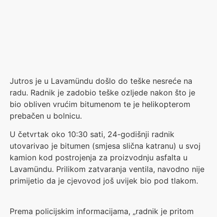
Jutros je u Lavamündu došlo do teške nesreće na
radu. Radnik je zadobio teške ozljede nakon što je
bio obliven vrućim bitumenom te je helikopterom
prebačen u bolnicu.
U četvrtak oko 10:30 sati, 24-godišnji radnik
utovarivao je bitumen (smjesa slična katranu) u svoj
kamion kod postrojenja za proizvodnju asfalta u
Lavamündu. Prilikom zatvaranja ventila, navodno nije
primijetio da je cjevovod još uvijek bio pod tlakom.
Prema policijskim informacijama, „radnik je pritom