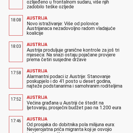
ozlijeđeno u frontalnom sudaru, više njih
zadobilo teške ozljede
AUSTRIJA
18:08
Novo istraživanje: Više od polovice
Austrijanaca nezadovoljno radom vladajuće
koalicije
AUSTRIJA
18:03
Austrija produljuje granične kontrole za još tri
mjeseca: Na snazi ostaju pojačane provjere
prema četiri susjedne države
AUSTRIJA
17:58
Alarmantni podaci iz Austrije: Stanovanje
poskupjelo i do 41 posto u deset godina,
najteže podstanarima i samohranim roditeljima
AUSTRIJA
17:52
Većina građana u Austriji će štedit na
ljetovanju, prosječni budžet pao na 1.200 eura
AUSTRIJA
17:46
Od prosjaka do dobitnika pola milijuna eura:
Nevjerojatna priča migranta koji je osvojio