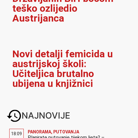
teško ozlijedio
Austrijanca
Novi detalji femicida u
austrijskoj školi:
Učiteljica brutalno
ubijena u knjižnici
NAJNOVIJE
PANORAMA
,
PUTOVANJA
18:09
Planirate putovanje tijekom ljeta? –