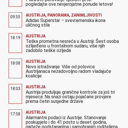
pogledajte ove nevjerojatne ponude letova!
AUSTRIJA
,
PANORAMA
,
ZANIMLJIVOSTI
09:55
Adidas Superstar – svevremenska ikona
uličnog stila
AUSTRIJA
18:19
Teška prometna nesreća u Austriji: Šest osoba
ozlijeđeno u frontalnom sudaru, više njih
zadobilo teške ozljede
AUSTRIJA
18:08
Novo istraživanje: Više od polovice
Austrijanaca nezadovoljno radom vladajuće
koalicije
AUSTRIJA
18:03
Austrija produljuje granične kontrole za još tri
mjeseca: Na snazi ostaju pojačane provjere
prema četiri susjedne države
AUSTRIJA
17:58
Alarmantni podaci iz Austrije: Stanovanje
poskupjelo i do 41 posto u deset godina,
najteže podstanarima i samohranim roditeljima