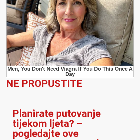
NE PROPUSTITE
Planirate putovanje
tijekom ljeta? –
pogledajte ove