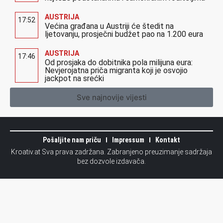
AUSTRIJA
17:52
Većina građana u Austriji će štedit na
ljetovanju, prosječni budžet pao na 1.200 eura
AUSTRIJA
17:46
Od prosjaka do dobitnika pola milijuna eura:
Nevjerojatna priča migranta koji je osvojio
jackpot na srećki
Sve najnovije vijesti
Pošaljite nam priču
Impressum
Kontakt
Kroativ.at Sva prava zadržana. Zabranjeno preuzimanje sadržaja
bez dozvole izdavača.