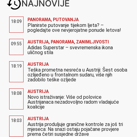
18:03
Austrija produljuje granične kontrole za još tri
mjeseca: Na snazi ostaju pojačane provjere
prema četiri susjedne države
AUSTRIJA
17:58
Alarmantni podaci iz Austrije: Stanovanje
poskupjelo i do 41 posto u deset godina,
najteže podstanarima i samohranim roditeljima
AUSTRIJA
17:52
Većina građana u Austriji će štedit na
ljetovanju, prosječni budžet pao na 1.200 eura
AUSTRIJA
17:46
Od prosjaka do dobitnika pola milijuna eura:
Nevjerojatna priča migranta koji je osvojio
jackpot na srećki
Sve najnovije vijesti
Pošaljite nam priču
Impressum
Kontakt
Kroativ.at Sva prava zadržana. Zabranjeno preuzimanje sadržaja