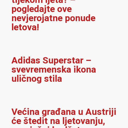
Većina građana u Austriji
će štedit na ljetovanju,
prosječni budžet pao na
1.200 eura
Austrija ulazi u jaču
borbu s kriminalom:
Povećava veliki broj
kazni – ide udar na
džepove