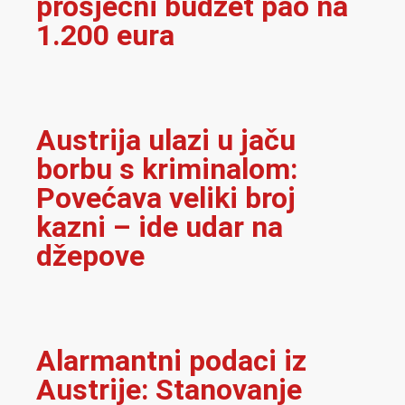
Alarmantni podaci iz
Austrije: Stanovanje
poskupjelo i do 41 posto
u deset godina, najteže
podstanarima i
samohranim roditeljima
Od prosjaka do dobitnika
pola milijuna eura:
Nevjerojatna priča
migranta koji je osvojio
jackpot na srećki