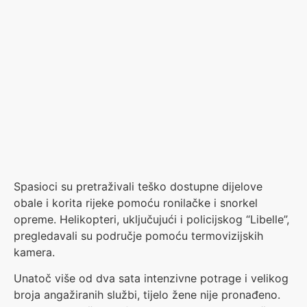
Unatoč više od dva sata intenzivne potrage i velikog
broja angažiranih službi, tijelo žene nije pronađeno.
Prema trenutačnim informacijama, djevojka je ušla u
vodu s prijateljima, ali je iznenada nestala i više nije
izronila.
Spasilačke službe navode kako su šanse da se
djevojka pronađe živa – vrlo male. Potraga je u
nedjelju zaustavljena.