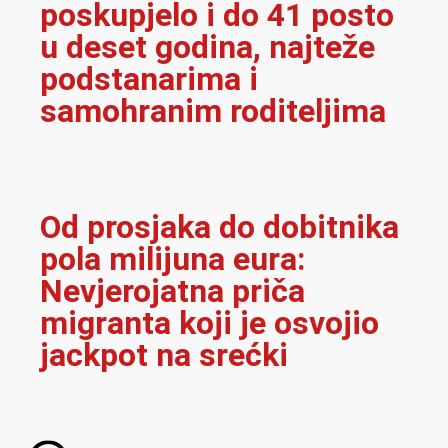
NAJNOVIJE
PANORAMA
,
PUTOVANJA
18:09
Planirate putovanje tijekom ljeta? –
pogledajte ove nevjerojatne ponude letova!
AUSTRIJA
,
PANORAMA
,
ZANIMLJIVOSTI
09:55
Adidas Superstar – svevremenska ikona
uličnog stila
AUSTRIJA
18:19
Teška prometna nesreća u Austriji: Šest osoba
ozlijeđeno u frontalnom sudaru, više njih
zadobilo teške ozljede
AUSTRIJA
18:08
Novo istraživanje: Više od polovice
Austrijanaca nezadovoljno radom vladajuće
koalicije
AUSTRIJA