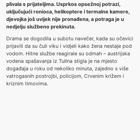
plivala s prijateljima. Usprkos opsežnoj potrazi,
uključujući ronioca, helikoptere i termalne kamere,
djevojka još uvijek nije pronađena, a potraga je u
nedjelju službeno prekinuta.
Drama se dogodila u subotu navečer, kada su očevici
prijavili da su čuli viku i vidjeli kako žena nestaje pod
vodom. Hitne službe reagirale su odmah – austrijska
vodena spašavanja iz Tullna stigla je na mjesto
događaja u roku od nekoliko minuta, zajedno s više
vatrogasnih postrojbi, policijom, Crvenim križem i
kriznim timovima.
Spasioci su pretraživali teško dostupne dijelove
obale i korita rijeke pomoću ronilačke i snorkel
opreme. Helikopteri, uključujući i policijskog “Libelle”,
pregledavali su područje pomoću termovizijskih
kamera.