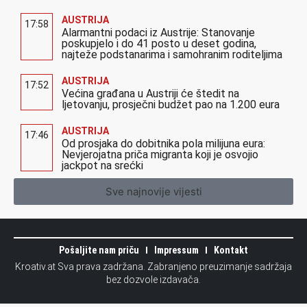
bez dozvole izdavača.