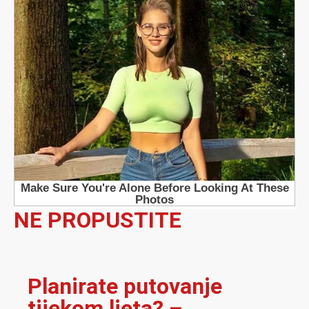
Planirate putovanje
tijekom ljeta? –
pogledajte ove
nevjerojatne ponude
letova!
Adidas Superstar –
svevremenska ikona
uličnog stila