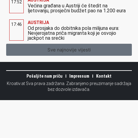
17:52
Većina građana u Austriji će štedit na
ljetovanju, prosječni budžet pao na 1.200 eura
AUSTRIJA
17:46
Od prosjaka do dobitnika pola milijuna eura:
Nevjerojatna priča migranta koji je osvojio
jackpot na srećki
Sve najnovije vijesti
Pošaljite nam priču
Impressum
Kontakt
Kroativ.at Sva prava zadržana. Zabranjeno preuzimanje sadržaja
bez dozvole izdavača.