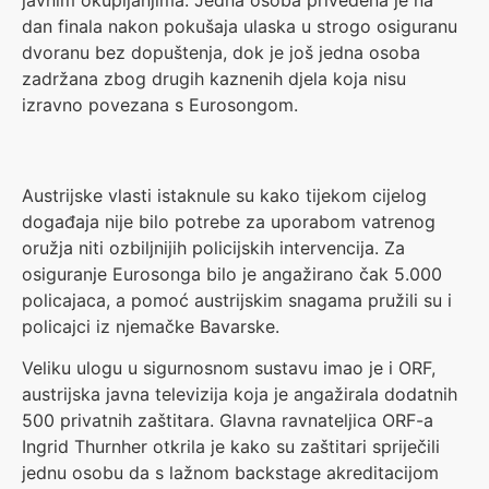
javnim okupljanjima. Jedna osoba privedena je na
dan finala nakon pokušaja ulaska u strogo osiguranu
dvoranu bez dopuštenja, dok je još jedna osoba
zadržana zbog drugih kaznenih djela koja nisu
izravno povezana s Eurosongom.
Austrijske vlasti istaknule su kako tijekom cijelog
događaja nije bilo potrebe za uporabom vatrenog
oružja niti ozbiljnijih policijskih intervencija. Za
osiguranje Eurosonga bilo je angažirano čak 5.000
policajaca, a pomoć austrijskim snagama pružili su i
policajci iz njemačke Bavarske.
Veliku ulogu u sigurnosnom sustavu imao je i ORF,
austrijska javna televizija koja je angažirala dodatnih
500 privatnih zaštitara. Glavna ravnateljica ORF-a
Ingrid Thurnher otkrila je kako su zaštitari spriječili
jednu osobu da s lažnom backstage akreditacijom