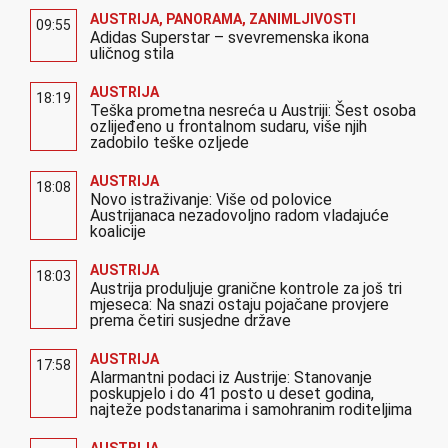
AUSTRIJA
,
PANORAMA
,
ZANIMLJIVOSTI
09:55
Adidas Superstar – svevremenska ikona
uličnog stila
AUSTRIJA
18:19
Teška prometna nesreća u Austriji: Šest osoba
ozlijeđeno u frontalnom sudaru, više njih
zadobilo teške ozljede
AUSTRIJA
18:08
Novo istraživanje: Više od polovice
Austrijanaca nezadovoljno radom vladajuće
koalicije
AUSTRIJA
18:03
Austrija produljuje granične kontrole za još tri
mjeseca: Na snazi ostaju pojačane provjere
prema četiri susjedne države
AUSTRIJA
17:58
Alarmantni podaci iz Austrije: Stanovanje
poskupjelo i do 41 posto u deset godina,
najteže podstanarima i samohranim roditeljima
AUSTRIJA