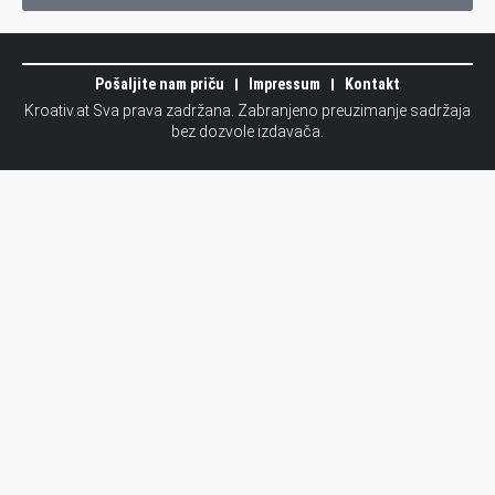
Pošaljite nam priču
Impressum
Kontakt
Kroativ.at Sva prava zadržana. Zabranjeno preuzimanje sadržaja
bez dozvole izdavača.