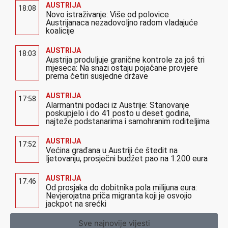
AUSTRIJA
18:08
Novo istraživanje: Više od polovice
Austrijanaca nezadovoljno radom vladajuće
koalicije
AUSTRIJA
18:03
Austrija produljuje granične kontrole za još tri
mjeseca: Na snazi ostaju pojačane provjere
prema četiri susjedne države
AUSTRIJA
17:58
Alarmantni podaci iz Austrije: Stanovanje
poskupjelo i do 41 posto u deset godina,
najteže podstanarima i samohranim roditeljima
AUSTRIJA
17:52
Većina građana u Austriji će štedit na
ljetovanju, prosječni budžet pao na 1.200 eura
AUSTRIJA
17:46
Od prosjaka do dobitnika pola milijuna eura:
Nevjerojatna priča migranta koji je osvojio
jackpot na srećki
Sve najnovije vijesti