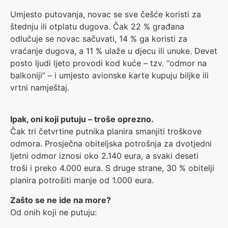
Umjesto putovanja, novac se sve češće koristi za
štednju ili otplatu dugova. Čak 22 % građana
odlučuje se novac sačuvati, 14 % ga koristi za
vraćanje dugova, a 11 % ulaže u djecu ili unuke. Devet
posto ljudi ljeto provodi kod kuće – tzv. “odmor na
balkoniji” – i umjesto avionske karte kupuju biljke ili
vrtni namještaj.
Ipak, oni koji putuju – troše oprezno.
Čak tri četvrtine putnika planira smanjiti troškove
odmora. Prosječna obiteljska potrošnja za dvotjedni
ljetni odmor iznosi oko 2.140 eura, a svaki deseti
troši i preko 4.000 eura. S druge strane, 30 % obitelji
planira potrošiti manje od 1.000 eura.
Zašto se ne ide na more?
Od onih koji ne putuju: