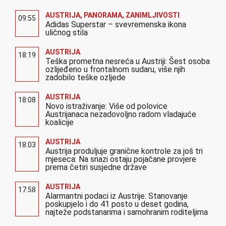
AUSTRIJA
,
PANORAMA
,
ZANIMLJIVOSTI
09:55
Adidas Superstar – svevremenska ikona
uličnog stila
AUSTRIJA
18:19
Teška prometna nesreća u Austriji: Šest osoba
ozlijeđeno u frontalnom sudaru, više njih
zadobilo teške ozljede
AUSTRIJA
18:08
Novo istraživanje: Više od polovice
Austrijanaca nezadovoljno radom vladajuće
koalicije
AUSTRIJA
18:03
Austrija produljuje granične kontrole za još tri
mjeseca: Na snazi ostaju pojačane provjere
prema četiri susjedne države
AUSTRIJA
17:58
Alarmantni podaci iz Austrije: Stanovanje
poskupjelo i do 41 posto u deset godina,
najteže podstanarima i samohranim roditeljima