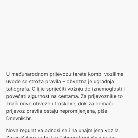
U međunarodnom prijevozu tereta kombi vozilima
uvode se stroža pravila – obvezna je ugradnja
tahografa. Cilj je spriječiti vožnju do iznemoglosti i
povećati sigurnost na cestama. Za prijevoznike to
znači nove obveze i troškove, dok za domaći
prijevoz pravila ostaju nepromijenjena, piše
Dnevnik.hr.
Nova regulativa odnosi se i na unajmljena vozila.
Zoran Kalauz iz tvrtke Tahograf pojašnjava da