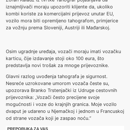
iznajmljivači moraju upozoriti klijente da, ukoliko
kombi koriste za komercijalni prijevoz unutar EU,
vozilo mora biti opremljeno tahografom, primjerice
za vožnju prema Sloveniji, Austriji ili Mađarskoj.
Osim ugradnje uređaja, vozači moraju imati vozačku
karticu, čije izdavanje stoji oko 100 eura, što
predstavlja novi trošak za mnoge prijevoznike.
Glavni razlog uvođenja tahografa je sigurnost.
Nesreće uzrokovane umorom vozača česte su,
upozorava Branko Trstenjački iz Udruge cestovnih
prijevoznika: „Vozači često precijene svoje
mogućnosti i voze do krajnjih granica. Moje vozilo
dvaput je udareno u Njemačkoj i jednom u Francuskoj
od strane vozača koji je zaspao noću.“