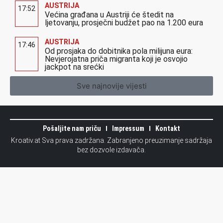
AUSTRIJA
17:52
Većina građana u Austriji će štedit na
ljetovanju, prosječni budžet pao na 1.200 eura
AUSTRIJA
17:46
Od prosjaka do dobitnika pola milijuna eura:
Nevjerojatna priča migranta koji je osvojio
jackpot na srećki
Sve najnovije vijesti
Pošaljite nam priču
Impressum
Kontakt
Kroativ.at Sva prava zadržana. Zabranjeno preuzimanje sadržaja
bez dozvole izdavača.