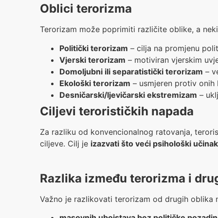
Oblici terorizma
Terorizam može poprimiti različite oblike, a neki
Politički terorizam
– cilja na promjenu polit
Vjerski terorizam
– motiviran vjerskim uvje
Domoljubni ili separatistički terorizam
– ve
Ekološki terorizam
– usmjeren protiv onih k
Desničarski/ljevičarski ekstremizam
– ukl
Ciljevi terorističkih napada
Za razliku od konvencionalnog ratovanja, terori
ciljeve. Cilj je
izazvati što veći psihološki učinak
Razlika između terorizma i drug
Važno je razlikovati terorizam od drugih oblika n
masovnih ubojstava bez političke pozadi