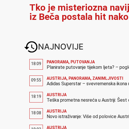
Tko je misteriozna navi
iz Beča postala hit nak
NAJNOVIJE
PANORAMA
,
PUTOVANJA
18:09
Planirate putovanje tijekom ljeta? – pog
AUSTRIJA
,
PANORAMA
,
ZANIMLJIVOSTI
09:55
Adidas Superstar – svevremenska ikona u
AUSTRIJA
18:19
Teška prometna nesreća u Austriji: Šest 
AUSTRIJA
18:08
Novo istraživanje: Više od polovice Austr
AUSTRIJA