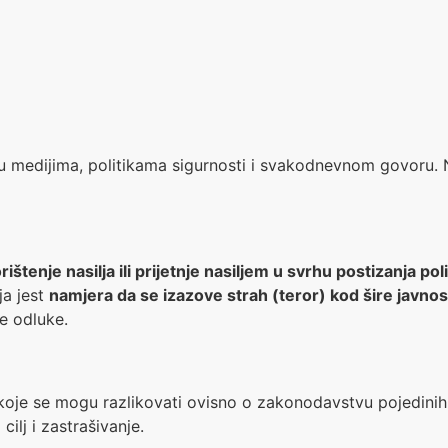
u medijima, politikama sigurnosti i svakodnevnom govoru. No
štenje nasilja ili prijetnje nasiljem u svrhu postizanja polit
ja jest
namjera da se izazove strah (teror) kod šire javnos
ne odluke.
a – koje se mogu razlikovati ovisno o zakonodavstvu pojedin
cilj i zastrašivanje.