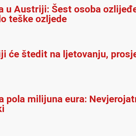
u Austriji: Šest osoba ozlijeđ
lo teške ozljede
i će štedit na ljetovanju, pros
 pola milijuna eura: Nevjerojat
ki