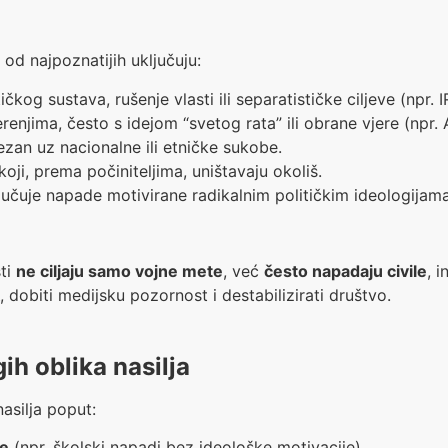
 od najpoznatijih uključuju:
ičkog sustava, rušenje vlasti ili separatističke ciljeve (npr. 
renjima, često s idejom “svetog rata” ili obrane vjere (npr. A
zan uz nacionalne ili etničke sukobe.
oji, prema počiniteljima, uništavaju okoliš.
jučuje napade motivirane radikalnim političkim ideologijama
sti
ne ciljaju samo vojne mete
, već
često napadaju civile
, 
, dobiti medijsku pozornost i destabilizirati društvo.
ih oblika nasilja
asilja poput:
ne
(npr. školski napadi bez ideološke motivacije),