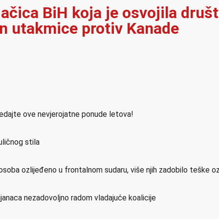
jačica BiH koja je osvojila dru
on utakmice protiv Kanade
ledajte ove nevjerojatne ponude letova!
ličnog stila
osoba ozlijeđeno u frontalnom sudaru, više njih zadobilo teške o
ijanaca nezadovoljno radom vladajuće koalicije