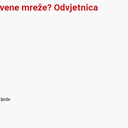
štvene mreže? Odvjetnica
zljede