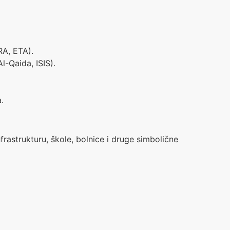
IRA, ETA).
l-Qaida, ISIS).
.
infrastrukturu, škole, bolnice i druge simbolične