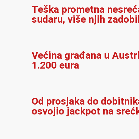
Teška prometna nesreća 
sudaru, više njih zadobi
Većina građana u Austrij
1.200 eura
Od prosjaka do dobitnika
osvojio jackpot na sreć