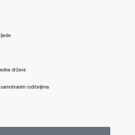
zljede
sjedne države
i samohranim roditeljima