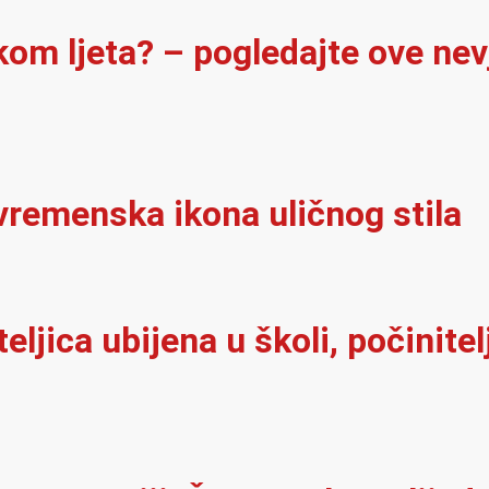
ekom ljeta? – pogledajte ove ne
vremenska ikona uličnog stila
iteljica ubijena u školi, počinit