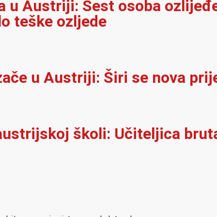
u Austriji: Šest osoba ozlijeđ
lo teške ozljede
e u Austriji: Širi se nova prij
ustrijskoj školi: Učiteljica brut