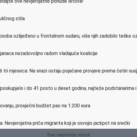
ledajte ove nevjerojatne ponude letova!
ličnog stila
osoba ozlijeđeno u frontalnom sudaru, više njih zadobilo teške o
ijanaca nezadovoljno radom vladajuće koalicije
još tri mjeseca: Na snazi ostaju pojačane provjere prema četiri su
e poskupjelo i do 41 posto u deset godina, najteže podstanarima 
etovanju, prosječni budžet pao na 1.200 eura
a: Nevjerojatna priča migranta koji je osvojio jackpot na srećki
Sve najnovije vijesti