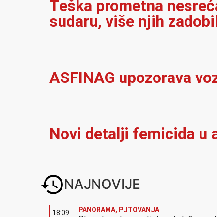
Teška prometna nesreća 
sudaru, više njih zadobi
ASFINAG upozorava vozač
Novi detalji femicida u a
NAJNOVIJE
PANORAMA
,
PUTOVANJA
18:09