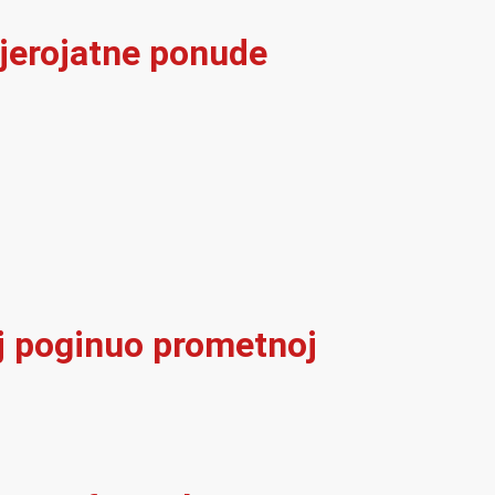
vjerojatne ponude
elj poginuo prometnoj