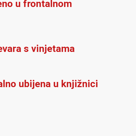
eno u frontalnom
evara s vinjetama
alno ubijena u knjižnici