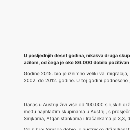
U posljednjih deset godina, nikakva druga skupina
azilom, od čega je oko 86.000 dobilo pozitivan 
Godine 2015. bio je iznimno veliki val migracija,
2002. do 2012. godine. U toj godini podneseno je
Danas u Austriji živi više od 100.000 sirijskih dr
među najmlađim skupinama u Austriji, s prosječn
Sirijkama, Afganistankama i Iračankama je 3,3, d
Velik broj Sirijaca dobio je austrijsko državljans