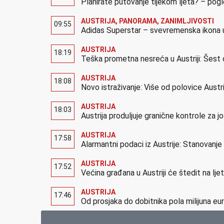
Planirate putovanje tijekom ljeta? – pog
AUSTRIJA
,
PANORAMA
,
ZANIMLJIVOSTI
09:55
Adidas Superstar – svevremenska ikona u
AUSTRIJA
18:19
Teška prometna nesreća u Austriji: Šest 
AUSTRIJA
18:08
Novo istraživanje: Više od polovice Austr
AUSTRIJA
18:03
Austrija produljuje granične kontrole za 
AUSTRIJA
17:58
Alarmantni podaci iz Austrije: Stanovanj
AUSTRIJA
17:52
Većina građana u Austriji će štedit na lj
AUSTRIJA
17:46
Od prosjaka do dobitnika pola milijuna eur