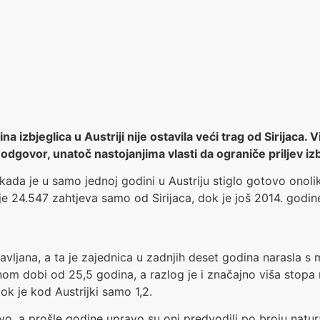
 izbjeglica u Austriji nije ostavila veći trag od Sirijaca. 
odgovor, unatoč nastojanjima vlasti da ograniče priljev izb
 kada je u samo jednoj godini u Austriju stiglo gotovo onolik
 24.547 zahtjeva samo od Sirijaca, dok je još 2014. godine
žavljana, a ta je zajednica u zadnjih deset godina narasla s 
om dobi od 25,5 godina, a razlog je i značajno viša stopa
ok je kod Austrijki samo 1,2.
tvo, a prošle godine upravo su oni predvodili po broju natura