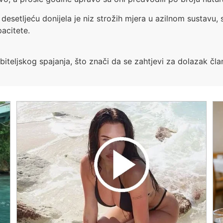
esetljeću donijela je niz strožih mjera u azilnom sustavu, s 
pacitete.
iteljskog spajanja, što znači da se zahtjevi za dolazak član