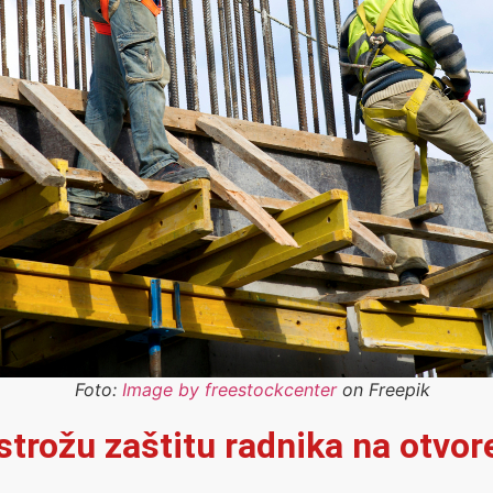
Foto:
Image by freestockcenter
on Freepik
e strožu zaštitu radnika na otv