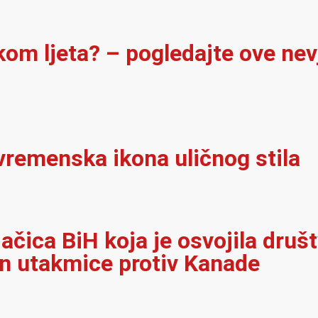
ekom ljeta? – pogledajte ove ne
vremenska ikona uličnog stila
jačica BiH koja je osvojila dru
on utakmice protiv Kanade