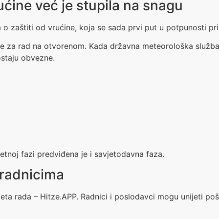
ućine već je stupila na snagu
o zaštiti od vrućine, koja se sada prvi put u potpunosti pri
ćine za rad na otvorenom. Kada državna meteorološka služb
ostaju obvezne.
etnoj fazi predviđena je i savjetodavna faza.
 radnicima
eta rada – Hitze.APP. Radnici i poslodavci mogu unijeti pošt