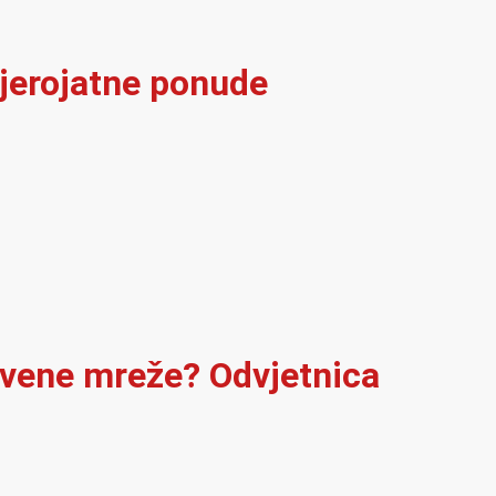
vjerojatne ponude
štvene mreže? Odvjetnica