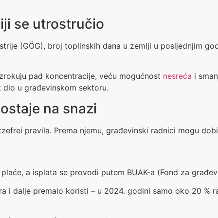
ji se utrostručio
ije (GÖG), broj toplinskih dana u zemlji u posljednjim god
uzrokuju pad koncentracije, veću mogućnost
nesreća
i sman
ik dio u građevinskom sektoru.
 ostaje na snazi
Hitzefrei pravila. Prema njemu, građevinski radnici mogu do
 plaće, a isplata se provodi putem BUAK-a (Fond za građevi
i dalje premalo koristi – u 2024. godini samo oko 20 % radni