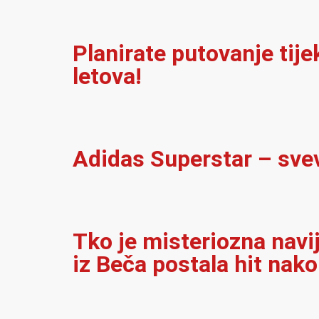
Planirate putovanje tij
letova!
Adidas Superstar – sve
Tko je misteriozna navi
iz Beča postala hit nak