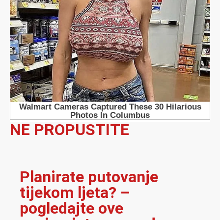
NE PROPUSTITE
Planirate putovanje
tijekom ljeta? –
pogledajte ove