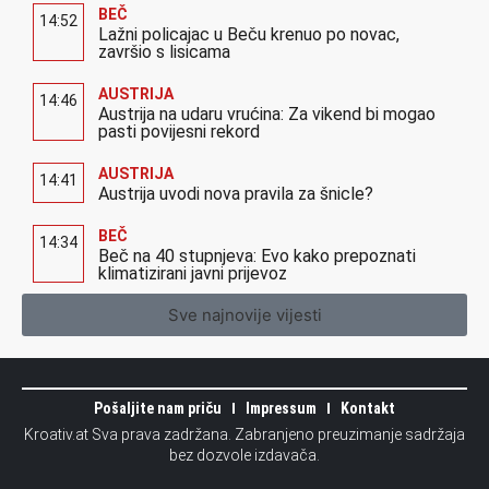
BEČ
14:52
Lažni policajac u Beču krenuo po novac,
završio s lisicama
AUSTRIJA
14:46
Austrija na udaru vrućina: Za vikend bi mogao
pasti povijesni rekord
AUSTRIJA
14:41
Austrija uvodi nova pravila za šnicle?
BEČ
14:34
Beč na 40 stupnjeva: Evo kako prepoznati
klimatizirani javni prijevoz
Sve najnovije vijesti
Pošaljite nam priču
Impressum
Kontakt
Kroativ.at Sva prava zadržana. Zabranjeno preuzimanje sadržaja
bez dozvole izdavača.