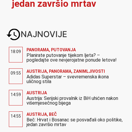
jedan završio mrtav
NAJNOVIJE
PANORAMA
,
PUTOVANJA
18:09
Planirate putovanje tijekom ljeta? –
pogledajte ove nevjerojatne ponude letova!
AUSTRIJA
,
PANORAMA
,
ZANIMLJIVOSTI
09:55
Adidas Superstar – svevremenska ikona
uličnog stila
AUSTRIJA
14:59
Austrija: Serijski provalnik iz BiH uhićen nakon
višemjesečnog bijega
AUSTRIJA
,
BEČ
14:55
Beč: Hrvat i Bosanac se posvađali oko politike,
jedan završio mrtav