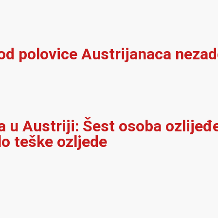
 od polovice Austrijanaca neza
u Austriji: Šest osoba ozlijeđ
lo teške ozljede