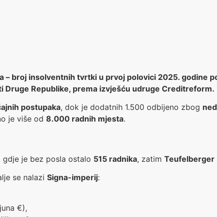
 – broj insolventnih tvrtki u prvoj polovici 2025. godine
sti Druge Republike, prema izvješću udruge Creditreform.
čajnih postupaka
, dok je dodatnih 1.500 odbijeno zbog
ned
o je više od
8.000 radnih mjesta
.
, gdje je bez posla ostalo
515 radnika
, zatim
Teufelberger
alje se nalazi
Signa-imperij
:
juna €),