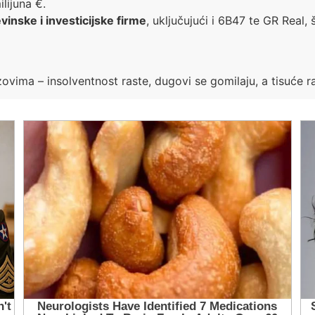
ilijuna €.
vinske i investicijske firme
, uključujući i 6B47 te GR Real,
ovima – insolventnost raste, dugovi se gomilaju, a tisuće r