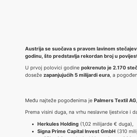
Austrija se suočava s pravom lavinom stečajeva
godinu, što predstavlja rekordan broj u povije
U prvoj polovici godine
pokrenuto je 2.170 ste
doseže
zapanjujućih 5 milijardi eura
, a pogođen
Među najteže pogođenima je
Palmers Textil AG
Prema visini duga, na vrhu neslavne ljestvice i d
Herkules Holding
(1,02 milijarde € duga),
Signa Prime Capital Invest GmbH
(310 mili