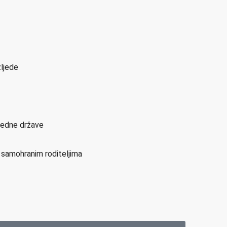
zljede
sjedne države
i samohranim roditeljima