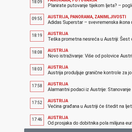
PANORAMA
,
PUTOVANJA
18:09
Planirate putovanje tijekom ljeta? – pog
AUSTRIJA
,
PANORAMA
,
ZANIMLJIVOSTI
09:55
Adidas Superstar – svevremenska ikona u
AUSTRIJA
18:19
Teška prometna nesreća u Austriji: Šest 
AUSTRIJA
18:08
Novo istraživanje: Više od polovice Austr
AUSTRIJA
18:03
Austrija produljuje granične kontrole za 
AUSTRIJA
17:58
Alarmantni podaci iz Austrije: Stanovanj
AUSTRIJA
17:52
Većina građana u Austriji će štedit na lj
AUSTRIJA
17:46
Od prosjaka do dobitnika pola milijuna eur