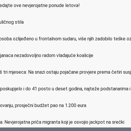
ledajte ove nevjerojatne ponude letova!
ličnog stila
osoba ozlijeđeno u frontalnom sudaru, više njih zadobilo teške o
ijanaca nezadovoljno radom vladajuće koalicije
još tri mjeseca: Na snazi ostaju pojačane provjere prema četiri su
e poskupjelo i do 41 posto u deset godina, najteže podstanarima 
etovanju, prosječni budžet pao na 1.200 eura
a: Nevjerojatna priča migranta koji je osvojio jackpot na srećki