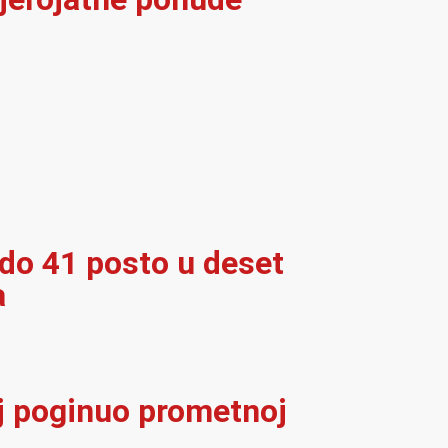
 do 41 posto u deset
a
elj poginuo prometnoj