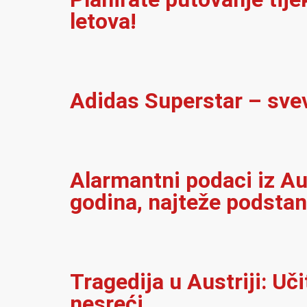
letova!
Adidas Superstar – sve
Alarmantni podaci iz Au
godina, najteže podsta
Tragedija u Austriji: Uč
nesreći