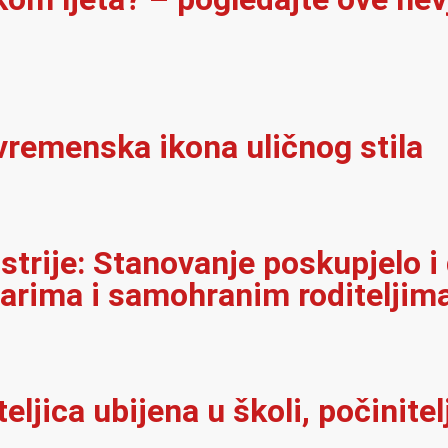
vremenska ikona uličnog stila
strije: Stanovanje poskupjelo i
narima i samohranim roditeljim
iteljica ubijena u školi, počinit