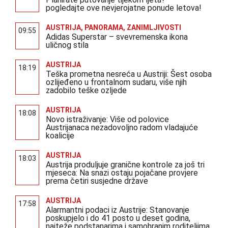
pogledajte ove nevjerojatne ponude letova!
AUSTRIJA
,
PANORAMA
,
ZANIMLJIVOSTI
09:55
Adidas Superstar – svevremenska ikona
uličnog stila
AUSTRIJA
18:19
Teška prometna nesreća u Austriji: Šest osoba
ozlijeđeno u frontalnom sudaru, više njih
zadobilo teške ozljede
AUSTRIJA
18:08
Novo istraživanje: Više od polovice
Austrijanaca nezadovoljno radom vladajuće
koalicije
AUSTRIJA
18:03
Austrija produljuje granične kontrole za još tri
mjeseca: Na snazi ostaju pojačane provjere
prema četiri susjedne države
AUSTRIJA
17:58
Alarmantni podaci iz Austrije: Stanovanje
poskupjelo i do 41 posto u deset godina,
najteže podstanarima i samohranim roditeljima