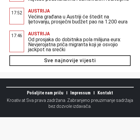
AUSTRIJA
17:52
Većina građana u Austriji će štedit na
ljetovanju, prosječni budžet pao na 1.200 eura
AUSTRIJA
17:46
Od prosjaka do dobitnika pola milijuna eura:
Nevjerojatna priča migranta koji je osvojio
jackpot na srećki
Sve najnovije vijesti
Pošaljite nam priču
Impressum
Kontakt
Kroativ.at Sva prava zadržana. Zabranjeno preuzimanje sadržaja
bez dozvole izdavača.