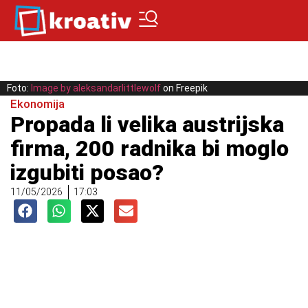
Foto:
Image by aleksandarlittlewolf
on Freepik
Ekonomija
Propada li velika austrijska
firma, 200 radnika bi moglo
izgubiti posao?
11/05/2026
17:03