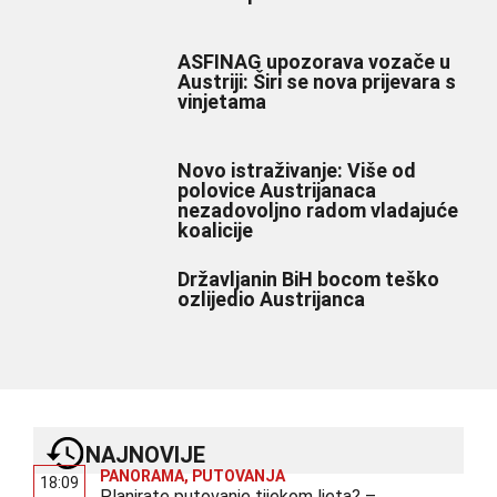
ASFINAG upozorava vozače u
Austriji: Širi se nova prijevara s
vinjetama
Novo istraživanje: Više od
polovice Austrijanaca
nezadovoljno radom vladajuće
koalicije
Državljanin BiH bocom teško
ozlijedio Austrijanca
NAJNOVIJE
PANORAMA
,
PUTOVANJA
18:09
Planirate putovanje tijekom ljeta? –