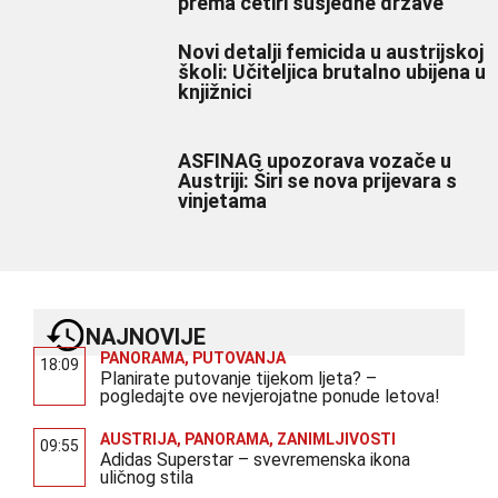
prema četiri susjedne države
Novi detalji femicida u austrijskoj
školi: Učiteljica brutalno ubijena u
knjižnici
ASFINAG upozorava vozače u
Austriji: Širi se nova prijevara s
vinjetama
NAJNOVIJE
PANORAMA
,
PUTOVANJA
18:09
Planirate putovanje tijekom ljeta? –
pogledajte ove nevjerojatne ponude letova!
AUSTRIJA
,
PANORAMA
,
ZANIMLJIVOSTI
09:55
Adidas Superstar – svevremenska ikona
uličnog stila