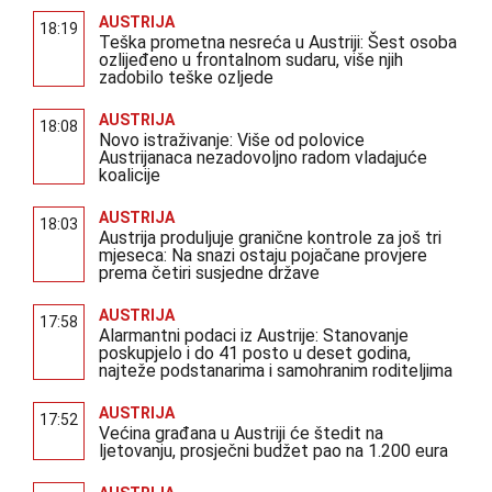
AUSTRIJA
18:19
Teška prometna nesreća u Austriji: Šest osoba
ozlijeđeno u frontalnom sudaru, više njih
zadobilo teške ozljede
AUSTRIJA
18:08
Novo istraživanje: Više od polovice
Austrijanaca nezadovoljno radom vladajuće
koalicije
AUSTRIJA
18:03
Austrija produljuje granične kontrole za još tri
mjeseca: Na snazi ostaju pojačane provjere
prema četiri susjedne države
AUSTRIJA
17:58
Alarmantni podaci iz Austrije: Stanovanje
poskupjelo i do 41 posto u deset godina,
najteže podstanarima i samohranim roditeljima
AUSTRIJA
17:52
Većina građana u Austriji će štedit na
ljetovanju, prosječni budžet pao na 1.200 eura