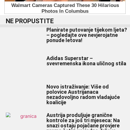
NE PROPUSTITE
Planirate putovanje tijekom ljeta?
– pogledajte ove nevjerojatne
ponude letova!
Adidas Superstar –
svevremenska ikona uličnog stila
Novo istraživanje: Više od
polovice Austrijanaca
nezadovoljno radom vladajuće
koalicije
Austrija produljuje granične
kontrole za još tri mjeseca: Na
snazi ostaju pojačane provjere