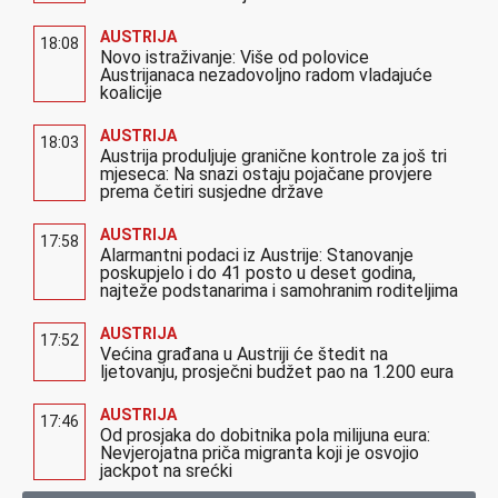
AUSTRIJA
18:08
Novo istraživanje: Više od polovice
Austrijanaca nezadovoljno radom vladajuće
koalicije
AUSTRIJA
18:03
Austrija produljuje granične kontrole za još tri
mjeseca: Na snazi ostaju pojačane provjere
prema četiri susjedne države
AUSTRIJA
17:58
Alarmantni podaci iz Austrije: Stanovanje
poskupjelo i do 41 posto u deset godina,
najteže podstanarima i samohranim roditeljima
AUSTRIJA
17:52
Većina građana u Austriji će štedit na
ljetovanju, prosječni budžet pao na 1.200 eura
AUSTRIJA
17:46
Od prosjaka do dobitnika pola milijuna eura:
Nevjerojatna priča migranta koji je osvojio
jackpot na srećki