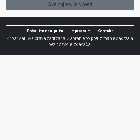
Sve najnovije vijesti
Pošaljite nam priču
Impressum
Kontakt
Kroativ.at Sva prava zadržana. Zabranjeno preuzimanje sadržaja
bez dozvole izdavača.