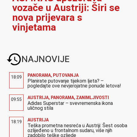
vozače u Austriji: Širi se
nova prijevara s
vinjetama
NAJNOVIJE
PANORAMA
,
PUTOVANJA
18:09
Planirate putovanje tijekom ljeta? –
pogledajte ove nevjerojatne ponude letova!
AUSTRIJA
,
PANORAMA
,
ZANIMLJIVOSTI
09:55
Adidas Superstar – svevremenska ikona
uličnog stila
AUSTRIJA
18:19
Teška prometna nesreća u Austriji: Šest osoba
ozlijeđeno u frontalnom sudaru, više njih
zadobilo teške ozljede