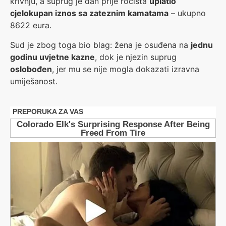
krivnju, a suprug je dan prije ročišta
uplatio
cjelokupan iznos sa zateznim kamatama
– ukupno
8622 eura.
Sud je zbog toga bio blag: žena je osuđena na
jednu
godinu uvjetne kazne
, dok je njezin suprug
oslobođen
, jer mu se nije mogla dokazati izravna
umiješanost.