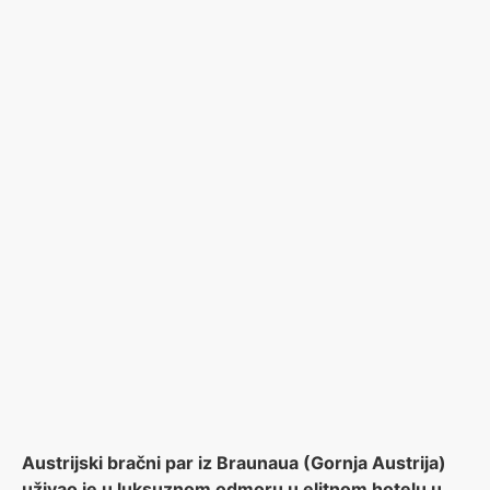
Austrijski bračni par iz Braunaua (Gornja Austrija)
uživao je u luksuznom odmoru u elitnom hotelu u