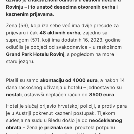
Rovinju – i to unatoč desecima otvorenih ovrha i
kaznenim prijavama.
Žena (56), koja iza sebe već ima dvije presude za
prijevaru i čak
48 aktivnih ovrha
, zajedno sa
suprugom (57), koji ima dodatnih 16, 2023. godine
odlučila je pobjeći od svakodnevice – u raskošnom
Grand Park Hotelu Rovinj
, s pogledom na more i
staru jezgru.
Platili su samo
akontaciju od 4000 eura
, a nakon 14
dana raskošnog uživanja u hotelu – jednostavno su
nestali
, ostavivši neplaćen račun od
8500 eura
.
Hotel je slučaj prijavio hrvatskoj policiji, a protiv para
je u Austriji pokrenut kazneni postupak. Tijekom
suđenja na sudu u Riedu došlo je do
neočekivanog
obrata
– žena je
priznala sve
, preuzela potpunu