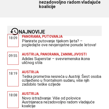
nezadovoljno radom vladajuće
koalicije
NAJNOVIJE
PANORAMA
,
PUTOVANJA
18:09
Planirate putovanje tijekom ljeta? –
pogledajte ove nevjerojatne ponude letova!
AUSTRIJA
,
PANORAMA
,
ZANIMLJIVOSTI
09:55
Adidas Superstar – svevremenska ikona
uličnog stila
AUSTRIJA
18:19
Teška prometna nesreća u Austriji: Šest osoba
ozlijeđeno u frontalnom sudaru, više njih
zadobilo teške ozljede
AUSTRIJA
18:08
Novo istraživanje: Više od polovice
Austrijanaca nezadovoljno radom vladajuće
koalicije