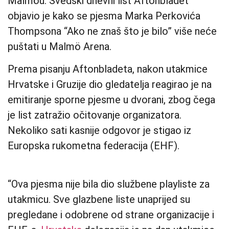
Malmöu. Švedski dnevni list Aftonbladet
objavio je kako se pjesma Marka Perkovića
Thompsona “Ako ne znaš što je bilo” više neće
puštati u Malmö Arena.
Prema pisanju Aftonbladeta, nakon utakmice
Hrvatske i Gruzije dio gledatelja reagirao je na
emitiranje sporne pjesme u dvorani, zbog čega
je list zatražio očitovanje organizatora.
Nekoliko sati kasnije odgovor je stigao iz
Europska rukometna federacija (EHF).
“Ova pjesma nije bila dio službene playliste za
utakmicu. Sve glazbene liste unaprijed su
pregledane i odobrene od strane organizacije i