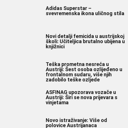
Adidas Superstar –
svevremenska ikona uličnog stila
Novi detalji femicida u austrijskoj
školi: Učiteljica brutalno ubijena u
knjižnici
Teška prometna nesreća u
Austriji: Šest osoba ozlijeđeno u
frontalnom sudaru, više njih
zadobilo teške ozljede
ASFINAG upozorava vozače u
Austriji: Širi se nova prijevara s
vinjetama
Novo istraživanje: Više od
polovice Austrijanaca