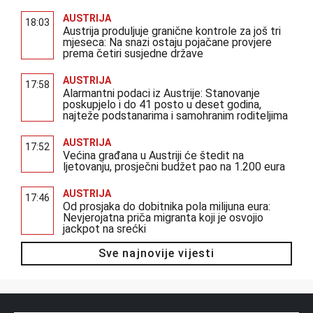
AUSTRIJA
18:03
Austrija produljuje granične kontrole za još tri
mjeseca: Na snazi ostaju pojačane provjere
prema četiri susjedne države
AUSTRIJA
17:58
Alarmantni podaci iz Austrije: Stanovanje
poskupjelo i do 41 posto u deset godina,
najteže podstanarima i samohranim roditeljima
AUSTRIJA
17:52
Većina građana u Austriji će štedit na
ljetovanju, prosječni budžet pao na 1.200 eura
AUSTRIJA
17:46
Od prosjaka do dobitnika pola milijuna eura:
Nevjerojatna priča migranta koji je osvojio
jackpot na srećki
Sve najnovije vijesti