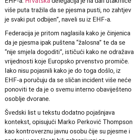
EHF-a.
Hrvatska
delegacija je na dan utakmice
više puta tražila da se pjesma pusti, no zahtjev
je svaki put odbijen”, naveli su iz EHF-a.
Federacija je pritom naglasila kako je činjenica
da je pjesma ipak puštena “žalosna” te da se
“nije smjela dogoditi”, ističući kako ne odražava
vrijednosti koje Europsko prvenstvo promiče.
Iako nisu pojasnili kako je do toga došlo, iz
EHF-a poručuju da se sličan incident više neće
ponoviti te da je o svemu interno obaviješteno
osoblje dvorane.
Švedski list u tekstu dodatno pojašnjava
kontekst, opisujući Marko Perković Thompson
kao kontroverznu javnu osobu čije su pjesme i