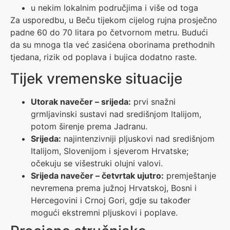
u nekim lokalnim područjima i više od toga
Za usporedbu, u Beču tijekom cijelog rujna prosječno
padne 60 do 70 litara po četvornom metru. Budući
da su mnoga tla već zasićena oborinama prethodnih
tjedana, rizik od poplava i bujica dodatno raste.
Tijek vremenske situacije
Utorak navečer – srijeda:
prvi snažni
grmljavinski sustavi nad središnjom Italijom,
potom širenje prema Jadranu.
Srijeda:
najintenzivniji pljuskovi nad središnjom
Italijom, Slovenijom i sjeverom Hrvatske;
očekuju se višestruki olujni valovi.
Srijeda navečer – četvrtak ujutro:
premještanje
nevremena prema južnoj Hrvatskoj, Bosni i
Hercegovini i Crnoj Gori, gdje su također
mogući ekstremni pljuskovi i poplave.