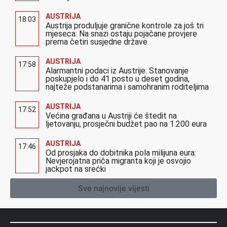
AUSTRIJA
18:03
Austrija produljuje granične kontrole za još tri
mjeseca: Na snazi ostaju pojačane provjere
prema četiri susjedne države
AUSTRIJA
17:58
Alarmantni podaci iz Austrije: Stanovanje
poskupjelo i do 41 posto u deset godina,
najteže podstanarima i samohranim roditeljima
AUSTRIJA
17:52
Većina građana u Austriji će štedit na
ljetovanju, prosječni budžet pao na 1.200 eura
AUSTRIJA
17:46
Od prosjaka do dobitnika pola milijuna eura:
Nevjerojatna priča migranta koji je osvojio
jackpot na srećki
Sve najnovije vijesti