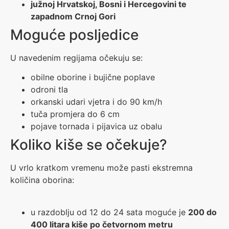
južnoj Hrvatskoj, Bosni i Hercegovini te
zapadnom Crnoj Gori
Moguće posljedice
U navedenim regijama očekuju se:
obilne oborine i bujične poplave
odroni tla
orkanski udari vjetra i do 90 km/h
tuča promjera do 6 cm
pojave tornada i pijavica uz obalu
Koliko kiše se očekuje?
U vrlo kratkom vremenu može pasti ekstremna
količina oborina:
u razdoblju od 12 do 24 sata moguće je
200 do
400 litara kiše po četvornom metru