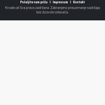
Pošaljite nam priču
Impressum
Kontakt
Kroativ.at Sva prava zadržana. Zabranjeno preuzimanje sadržaja
bez dozvole izdavača.