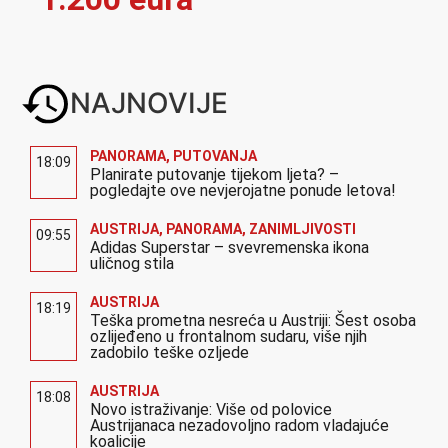
NAJNOVIJE
PANORAMA
,
PUTOVANJA
18:09
Planirate putovanje tijekom ljeta? –
pogledajte ove nevjerojatne ponude letova!
AUSTRIJA
,
PANORAMA
,
ZANIMLJIVOSTI
09:55
Adidas Superstar – svevremenska ikona
uličnog stila
AUSTRIJA
18:19
Teška prometna nesreća u Austriji: Šest osoba
ozlijeđeno u frontalnom sudaru, više njih
zadobilo teške ozljede
AUSTRIJA
18:08
Novo istraživanje: Više od polovice
Austrijanaca nezadovoljno radom vladajuće
koalicije