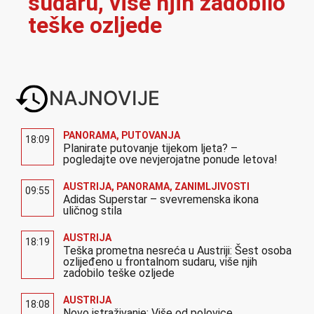
sudaru, više njih zadobilo
teške ozljede
NAJNOVIJE
PANORAMA
,
PUTOVANJA
18:09
Planirate putovanje tijekom ljeta? –
pogledajte ove nevjerojatne ponude letova!
AUSTRIJA
,
PANORAMA
,
ZANIMLJIVOSTI
09:55
Adidas Superstar – svevremenska ikona
uličnog stila
AUSTRIJA
18:19
Teška prometna nesreća u Austriji: Šest osoba
ozlijeđeno u frontalnom sudaru, više njih
zadobilo teške ozljede
AUSTRIJA
18:08
Novo istraživanje: Više od polovice