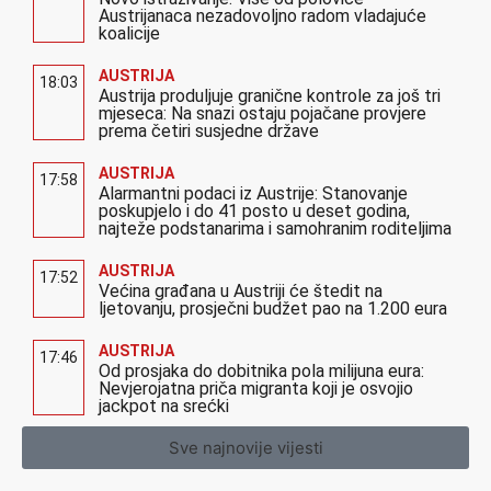
Austrijanaca nezadovoljno radom vladajuće
koalicije
AUSTRIJA
18:03
Austrija produljuje granične kontrole za još tri
mjeseca: Na snazi ostaju pojačane provjere
prema četiri susjedne države
AUSTRIJA
17:58
Alarmantni podaci iz Austrije: Stanovanje
poskupjelo i do 41 posto u deset godina,
najteže podstanarima i samohranim roditeljima
AUSTRIJA
17:52
Većina građana u Austriji će štedit na
ljetovanju, prosječni budžet pao na 1.200 eura
AUSTRIJA
17:46
Od prosjaka do dobitnika pola milijuna eura:
Nevjerojatna priča migranta koji je osvojio
jackpot na srećki
Sve najnovije vijesti