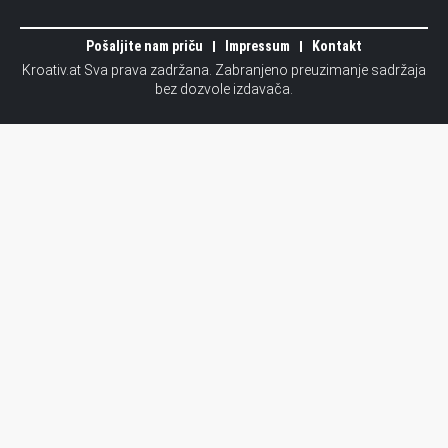
Pošaljite nam priču
Impressum
Kontakt
Kroativ.at Sva prava zadržana. Zabranjeno preuzimanje sadržaja
bez dozvole izdavača.