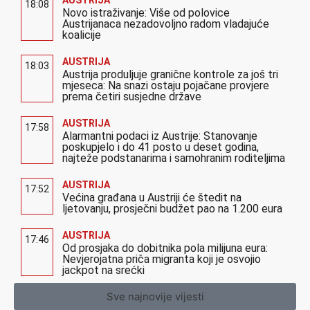
AUSTRIJA
18:08
Novo istraživanje: Više od polovice
Austrijanaca nezadovoljno radom vladajuće
koalicije
AUSTRIJA
18:03
Austrija produljuje granične kontrole za još tri
mjeseca: Na snazi ostaju pojačane provjere
prema četiri susjedne države
AUSTRIJA
17:58
Alarmantni podaci iz Austrije: Stanovanje
poskupjelo i do 41 posto u deset godina,
najteže podstanarima i samohranim roditeljima
AUSTRIJA
17:52
Većina građana u Austriji će štedit na
ljetovanju, prosječni budžet pao na 1.200 eura
AUSTRIJA
17:46
Od prosjaka do dobitnika pola milijuna eura:
Nevjerojatna priča migranta koji je osvojio
jackpot na srećki
Sve najnovije vijesti