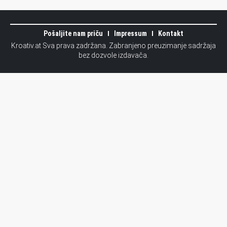
Pošaljite nam priču
Impressum
Kontakt
Kroativ.at Sva prava zadržana. Zabranjeno preuzimanje sadržaja
bez dozvole izdavača.