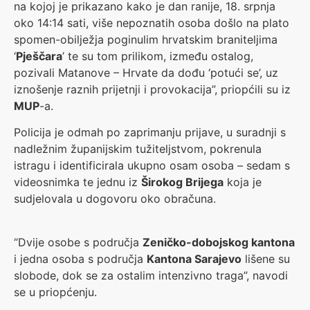
na kojoj je prikazano kako je dan ranije, 18. srpnja
oko 14:14 sati, više nepoznatih osoba došlo na plato
spomen-obilježja poginulim hrvatskim braniteljima
‘
Pješčara
’ te su tom prilikom, između ostalog,
pozivali Matanove – Hrvate da dođu ‘potući se’, uz
iznošenje raznih prijetnji i provokacija”, priopćili su iz
MUP
-a.
Policija je odmah po zaprimanju prijave, u suradnji s
nadležnim županijskim tužiteljstvom, pokrenula
istragu i identificirala ukupno osam osoba – sedam s
videosnimka te jednu iz
Širokog Brijega
koja je
sudjelovala u dogovoru oko obračuna.
“Dvije osobe s područja
Zeničko-dobojskog kantona
i jedna osoba s područja
Kantona Sarajevo
lišene su
slobode, dok se za ostalim intenzivno traga”, navodi
se u priopćenju.