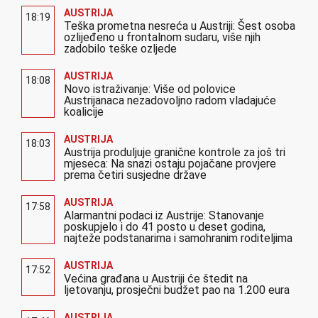
AUSTRIJA
18:19
Teška prometna nesreća u Austriji: Šest osoba
ozlijeđeno u frontalnom sudaru, više njih
zadobilo teške ozljede
AUSTRIJA
18:08
Novo istraživanje: Više od polovice
Austrijanaca nezadovoljno radom vladajuće
koalicije
AUSTRIJA
18:03
Austrija produljuje granične kontrole za još tri
mjeseca: Na snazi ostaju pojačane provjere
prema četiri susjedne države
AUSTRIJA
17:58
Alarmantni podaci iz Austrije: Stanovanje
poskupjelo i do 41 posto u deset godina,
najteže podstanarima i samohranim roditeljima
AUSTRIJA
17:52
Većina građana u Austriji će štedit na
ljetovanju, prosječni budžet pao na 1.200 eura
AUSTRIJA