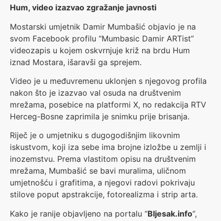
Hum, video izazvao zgražanje javnosti
Mostarski umjetnik Damir Mumbašić objavio je na
svom Facebook profilu “Mumbasic Damir ARTist”
videozapis u kojem oskvrnjuje križ na brdu Hum
iznad Mostara, išaravši ga sprejem.
Video je u međuvremenu uklonjen s njegovog profila
nakon što je izazvao val osuda na društvenim
mrežama, posebice na platformi X, no redakcija RTV
Herceg-Bosne zaprimila je snimku prije brisanja.
Riječ je o umjetniku s dugogodišnjim likovnim
iskustvom, koji iza sebe ima brojne izložbe u zemlji i
inozemstvu. Prema vlastitom opisu na društvenim
mrežama, Mumbašić se bavi muralima, uličnom
umjetnošću i grafitima, a njegovi radovi pokrivaju
stilove poput apstrakcije, fotorealizma i strip arta.
Kako je ranije objavljeno na portalu “
Bljesak.info
“,