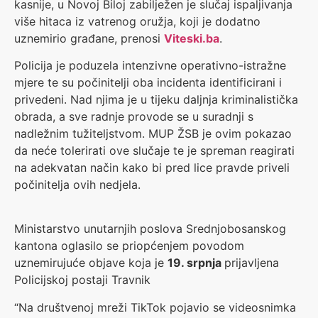
kasnije, u Novoj Biloj zabilježen je slučaj ispaljivanja
više hitaca iz vatrenog oružja, koji je dodatno
uznemirio građane, prenosi
Viteski.ba
.
Policija je poduzela intenzivne operativno-istražne
mjere te su počinitelji oba incidenta identificirani i
privedeni. Nad njima je u tijeku daljnja kriminalistička
obrada, a sve radnje provode se u suradnji s
nadležnim tužiteljstvom. MUP ŽSB je ovim pokazao
da neće tolerirati ove slučaje te je spreman reagirati
na adekvatan način kako bi pred lice pravde priveli
počinitelja ovih nedjela.
Ministarstvo unutarnjih poslova Srednjobosanskog
kantona oglasilo se priopćenjem povodom
uznemirujuće objave koja je
19. srpnja
prijavljena
Policijskoj postaji Travnik
“Na društvenoj mreži TikTok pojavio se videosnimka