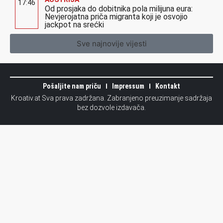
17:46
Od prosjaka do dobitnika pola milijuna eura:
Nevjerojatna priča migranta koji je osvojio
jackpot na srećki
Sve najnovije vijesti
Pošaljite nam priču
Impressum
Kontakt
Kroativ.at Sva prava zadržana. Zabranjeno preuzimanje sadržaja
bez dozvole izdavača.