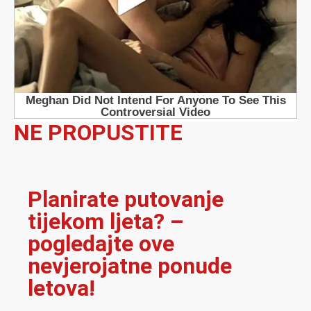
NE PROPUSTITE
Planirate putovanje
tijekom ljeta? –
pogledajte ove
nevjerojatne ponude
letova!