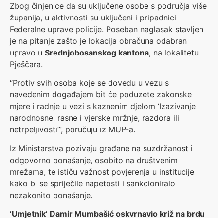
Zbog činjenice da su uključene osobe s područja više
županija, u aktivnosti su uključeni i pripadnici
Federalne uprave policije. Poseban naglasak stavljen
je na pitanje zašto je lokacija obračuna odabran
upravo u
Srednjobosanskog kantona
, na lokalitetu
Pješčara.
“Protiv svih osoba koje se dovedu u vezu s
navedenim događajem bit će poduzete zakonske
mjere i radnje u vezi s kaznenim djelom ‘Izazivanje
narodnosne, rasne i vjerske mržnje, razdora ili
netrpeljivosti’”, poručuju iz MUP-a.
Iz Ministarstva pozivaju građane na suzdržanost i
odgovorno ponašanje, osobito na društvenim
mrežama, te ističu važnost povjerenja u institucije
kako bi se spriječile napetosti i sankcioniralo
nezakonito ponašanje.
‘Umjetnik’ Damir Mumbašić oskvrnavio križ na brdu