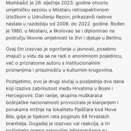
Mumbašić je 26. siječnja 2023. godine otvorio
umjetničku sezonu u Mostaru retrospektivnom
izložbom u Udruženju Rezon, prikazavši radove
nastale u razdoblju od 2008. do 2022. godine. Rođen
je 1980. u Mostaru, a školovao se i diplomirao na
području likovne umjetnosti te živi i djeluje u Berlinu.
Ovaj čin izazvao je ogorčenje u javnosti, posebno
imajući u vidu da se ne radi o anonimnom pojedincu,
već o priznatome autoru s institucionalnim
priznanjima i prisutnošću u kulturnim krugovima.
Podsjetimo, ovo je drugi slučaj u posljednja dva dana
koji izaziva zabrinutost među Hrvatima u Bosni i
Hercegovini. Dan ranije, skupina muškaraca
bošnjačke nacionalnosti provocirala je klanjanjem i
porukama mržnje na lokalitetu Pješčara kod Nove
Bile, gdje je tijekom rata poginulo 68 hrvatskih
branitelja. Događaj je izazvao val reakcija, a tri
počinitelja prema najnovijim informacijama su