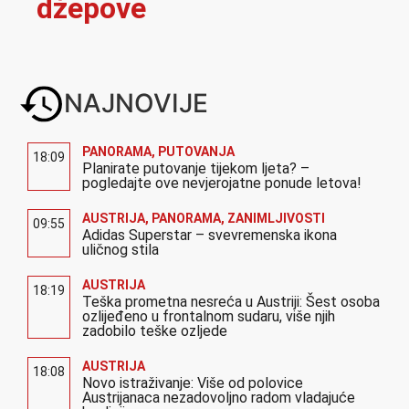
džepove
NAJNOVIJE
PANORAMA
,
PUTOVANJA
18:09
Planirate putovanje tijekom ljeta? –
pogledajte ove nevjerojatne ponude letova!
AUSTRIJA
,
PANORAMA
,
ZANIMLJIVOSTI
09:55
Adidas Superstar – svevremenska ikona
uličnog stila
AUSTRIJA
18:19
Teška prometna nesreća u Austriji: Šest osoba
ozlijeđeno u frontalnom sudaru, više njih
zadobilo teške ozljede
AUSTRIJA
18:08
Novo istraživanje: Više od polovice
Austrijanaca nezadovoljno radom vladajuće