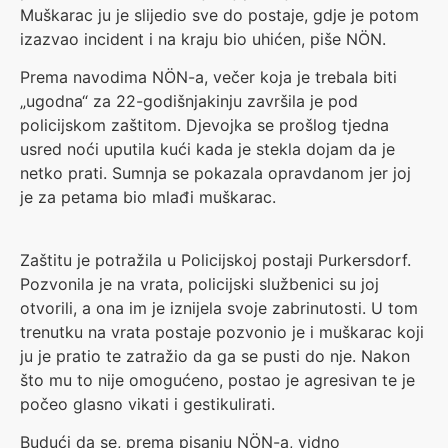
Muškarac ju je slijedio sve do postaje, gdje je potom
izazvao incident i na kraju bio uhićen, piše NÖN.
Prema navodima NÖN-a, večer koja je trebala biti
„ugodna“ za 22-godišnjakinju završila je pod
policijskom zaštitom. Djevojka se prošlog tjedna
usred noći uputila kući kada je stekla dojam da je
netko prati. Sumnja se pokazala opravdanom jer joj
je za petama bio mlađi muškarac.
Zaštitu je potražila u Policijskoj postaji Purkersdorf.
Pozvonila je na vrata, policijski službenici su joj
otvorili, a ona im je iznijela svoje zabrinutosti. U tom
trenutku na vrata postaje pozvonio je i muškarac koji
ju je pratio te zatražio da ga se pusti do nje. Nakon
što mu to nije omogućeno, postao je agresivan te je
počeo glasno vikati i gestikulirati.
Budući da se, prema pisanju NÖN-a, vidno