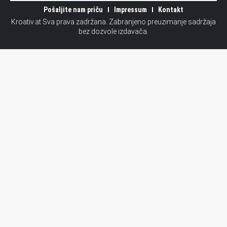
Pošaljite nam priču
Impressum
Kontakt
Kroativ.at Sva prava zadržana. Zabranjeno preuzimanje sadržaja
bez dozvole izdavača.