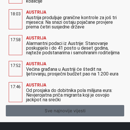
koalicije
AUSTRIJA
18:03
Austrija produljuje granične kontrole za još tri
mjeseca: Na snazi ostaju pojačane provjere
prema četiri susjedne države
AUSTRIJA
17:58
Alarmantni podaci iz Austrije: Stanovanje
poskupjelo i do 41 posto u deset godina,
najteže podstanarima i samohranim roditeljima
AUSTRIJA
17:52
Većina građana u Austriji će štedit na
ljetovanju, prosječni budžet pao na 1.200 eura
AUSTRIJA
17:46
Od prosjaka do dobitnika pola milijuna eura:
Nevjerojatna priča migranta koji je osvojio
jackpot na srećki
Sve najnovije vijesti