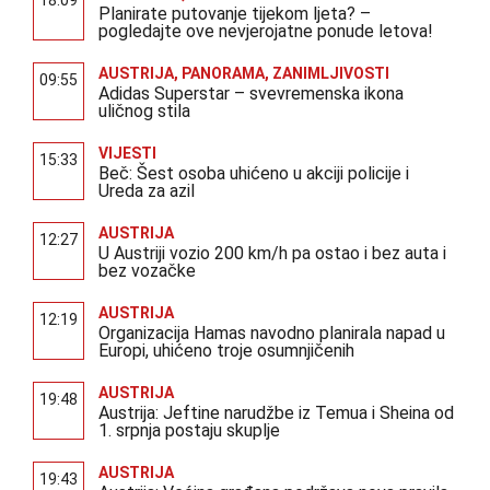
18:09
Planirate putovanje tijekom ljeta? –
pogledajte ove nevjerojatne ponude letova!
AUSTRIJA
,
PANORAMA
,
ZANIMLJIVOSTI
09:55
Adidas Superstar – svevremenska ikona
uličnog stila
VIJESTI
15:33
Beč: Šest osoba uhićeno u akciji policije i
Ureda za azil
AUSTRIJA
12:27
U Austriji vozio 200 km/h pa ostao i bez auta i
bez vozačke
AUSTRIJA
12:19
Organizacija Hamas navodno planirala napad u
Europi, uhićeno troje osumnjičenih
AUSTRIJA
19:48
Austrija: Jeftine narudžbe iz Temua i Sheina od
1. srpnja postaju skuplje
AUSTRIJA
19:43