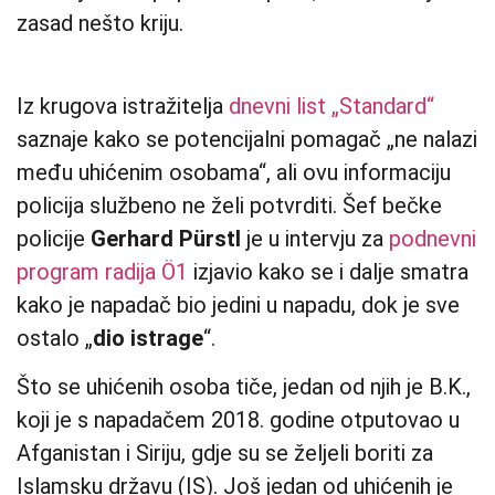
zasad nešto kriju.
Iz krugova istražitelja
dnevni list „Standard“
saznaje kako se potencijalni pomagač „ne nalazi
među uhićenim osobama“, ali ovu informaciju
policija službeno ne želi potvrditi. Šef bečke
policije
Gerhard Pürstl
je u intervju za
podnevni
program radija Ö1
izjavio kako se i dalje smatra
kako je napadač bio jedini u napadu, dok je sve
ostalo „
dio istrage
“.
Što se uhićenih osoba tiče, jedan od njih je B.K.,
koji je s napadačem 2018. godine otputovao u
Afganistan i Siriju, gdje su se željeli boriti za
Islamsku državu (IS). Još jedan od uhićenih je