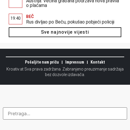
Austrija: Većina građana podržava nova pravila
o plaćama
BEČ
19:40
Rus divljao po Beču, pokušao pobjeći policiji
Sve najnovije vijesti
Pošaljite nam priču
Impressum
Kontakt
Kroativ.at Sva prava zadržana. Zabranjeno preuzimanje sadržaja
bez dozvole izdavača.