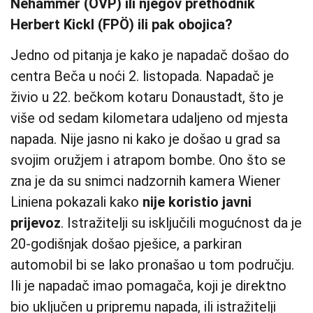
Nehammer (ÖVP) ili njegov prethodnik
Herbert Kickl (FPÖ) ili pak obojica?
Jedno od pitanja je kako je napadač došao do
centra Beča u noći 2. listopada. Napadač je
živio u 22. bečkom kotaru Donaustadt, što je
više od sedam kilometara udaljeno od mjesta
napada. Nije jasno ni kako je došao u grad sa
svojim oružjem i atrapom bombe. Ono što se
zna je da su snimci nadzornih kamera Wiener
Liniena pokazali kako
nije koristio javni
prijevoz
. Istražitelji su isključili mogućnost da je
20-godišnjak došao pješice, a parkiran
automobil bi se lako pronašao u tom području.
Ili je napadač imao pomagača, koji je direktno
bio uključen u pripremu napada, ili istražitelji