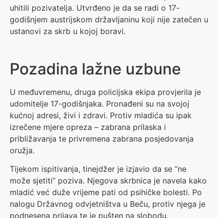
uhitili pozivatelja. Utvrđeno je da se radi o 17-
godišnjem austrijskom državljaninu koji nije zatečen u
ustanovi za skrb u kojoj boravi.
Pozadina lažne uzbune
U međuvremenu, druga policijska ekipa provjerila je
udomitelje 17-godišnjaka. Pronađeni su na svojoj
kućnoj adresi, živi i zdravi. Protiv mladića su ipak
izrečene mjere opreza – zabrana prilaska i
približavanja te privremena zabrana posjedovanja
oružja.
Tijekom ispitivanja, tinejdžer je izjavio da se “ne
može sjetiti” poziva. Njegova skrbnica je navela kako
mladić već duže vrijeme pati od psihičke bolesti. Po
nalogu Državnog odvjetništva u Beču, protiv njega je
podnesena prijava te je pušten na slobodu.