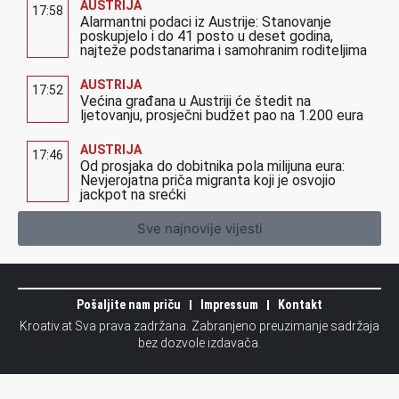
AUSTRIJA
17:58
Alarmantni podaci iz Austrije: Stanovanje
poskupjelo i do 41 posto u deset godina,
najteže podstanarima i samohranim roditeljima
AUSTRIJA
17:52
Većina građana u Austriji će štedit na
ljetovanju, prosječni budžet pao na 1.200 eura
AUSTRIJA
17:46
Od prosjaka do dobitnika pola milijuna eura:
Nevjerojatna priča migranta koji je osvojio
jackpot na srećki
Sve najnovije vijesti
Pošaljite nam priču
Impressum
Kontakt
Kroativ.at Sva prava zadržana. Zabranjeno preuzimanje sadržaja
bez dozvole izdavača.