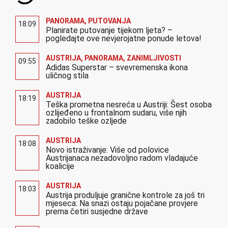
PANORAMA
,
PUTOVANJA
18:09
Planirate putovanje tijekom ljeta? –
pogledajte ove nevjerojatne ponude letova!
AUSTRIJA
,
PANORAMA
,
ZANIMLJIVOSTI
09:55
Adidas Superstar – svevremenska ikona
uličnog stila
AUSTRIJA
18:19
Teška prometna nesreća u Austriji: Šest osoba
ozlijeđeno u frontalnom sudaru, više njih
zadobilo teške ozljede
AUSTRIJA
18:08
Novo istraživanje: Više od polovice
Austrijanaca nezadovoljno radom vladajuće
koalicije
AUSTRIJA
18:03
Austrija produljuje granične kontrole za još tri
mjeseca: Na snazi ostaju pojačane provjere
prema četiri susjedne države