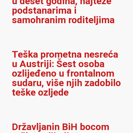
u deset godina, najteže
podstanarima i
samohranim roditeljima
Teška prometna nesreća
u Austriji: Šest osoba
ozlijeđeno u frontalnom
sudaru, više njih zadobilo
teške ozljede
Državljanin BiH bocom