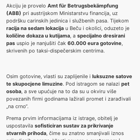
Akciju je provelo
Amt für Betrugsbekämpfung
(ABB)
pri austrijskom Ministarstvu financija, uz
podršku carinskih jedinica i službenih pasa. Tijekom
racija na sedam lokacija
u Beču i okolici, oduzeto je
količine dokaza u kutijama
, a
specijalno dresirani
pas
uspio je nanjušiti čak
60.000 eura gotovine
,
skrivenih po taksi-dispečerskim centrima.
Osim gotovine, vlasti su zaplijenile i
luksuzne satove
te skupocjene limuzine
. Pod istragom se nalazi
pet
osoba
, a sve upućuje na to da su u okviru više
povezanih firmi godinama lažirali promet i zarađivali
„na crno“.
Prema prvim informacijama iz istrage, obitelj je
uspostavila
sofisticiran sustav za prikrivanje
stvarnih prihoda
, čime su znatno smanjivali iznos