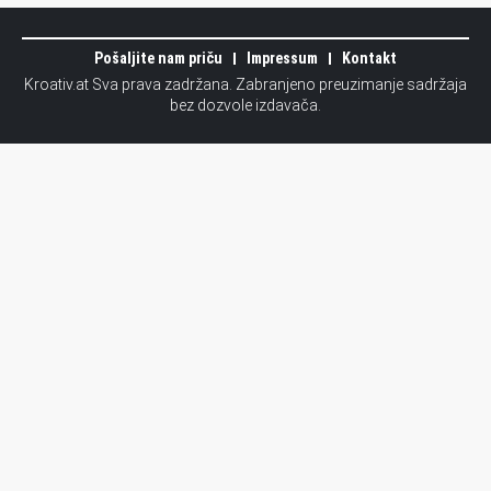
Pošaljite nam priču
Impressum
Kontakt
Kroativ.at Sva prava zadržana. Zabranjeno preuzimanje sadržaja
bez dozvole izdavača.