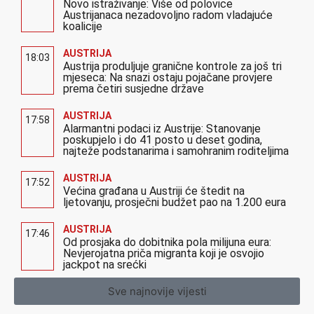
Novo istraživanje: Više od polovice
Austrijanaca nezadovoljno radom vladajuće
koalicije
AUSTRIJA
18:03
Austrija produljuje granične kontrole za još tri
mjeseca: Na snazi ostaju pojačane provjere
prema četiri susjedne države
AUSTRIJA
17:58
Alarmantni podaci iz Austrije: Stanovanje
poskupjelo i do 41 posto u deset godina,
najteže podstanarima i samohranim roditeljima
AUSTRIJA
17:52
Većina građana u Austriji će štedit na
ljetovanju, prosječni budžet pao na 1.200 eura
AUSTRIJA
17:46
Od prosjaka do dobitnika pola milijuna eura:
Nevjerojatna priča migranta koji je osvojio
jackpot na srećki
Sve najnovije vijesti