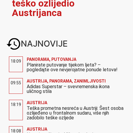
teško ozlijedio
Austrijanca
NAJNOVIJE
PANORAMA
,
PUTOVANJA
18:09
Planirate putovanje tijekom ljeta? –
pogledajte ove nevjerojatne ponude letova!
AUSTRIJA
,
PANORAMA
,
ZANIMLJIVOSTI
09:55
Adidas Superstar – svevremenska ikona
uličnog stila
AUSTRIJA
18:19
Teška prometna nesreća u Austriji: Šest osoba
ozlijeđeno u frontalnom sudaru, više njih
zadobilo teške ozljede
AUSTRIJA
18:08