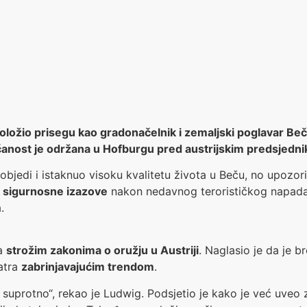
ložio prisegu kao gradonačelnik i zemaljski poglavar Beč
ečanost je održana u Hofburgu pred austrijskim predsje
objedi i istaknuo visoku kvalitetu života u Beču, no upozori
e
sigurnosne izazove
nakon nedavnog terorističkog napada 
.
za
strožim zakonima o oružju u Austriji
. Naglasio je da je 
atra
zabrinjavajućim trendom
.
o suprotno“, rekao je Ludwig. Podsjetio je kako je već uveo