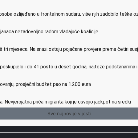
osoba ozlijeđeno u frontalnom sudaru, više njih zadobilo teške o
ijanaca nezadovoljno radom vladajuće koalicije
još tri mjeseca: Na snazi ostaju pojačane provjere prema četiri su
e poskupjelo i do 41 posto u deset godina, najteže podstanarima 
etovanju, prosječni budžet pao na 1.200 eura
a: Nevjerojatna priča migranta koji je osvojio jackpot na srećki
Sve najnovije vijesti