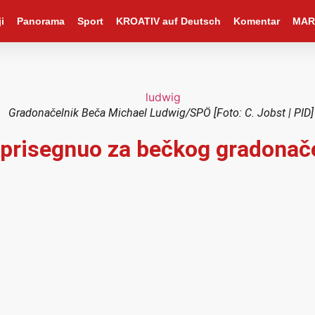
i
Panorama
Sport
KROATIV auf Deutsch
Komentar
MAR
Gradonačelnik Beča Michael Ludwig/SPÖ [Foto: C. Jobst | PID]
risegnuo za bečkog gradonačel