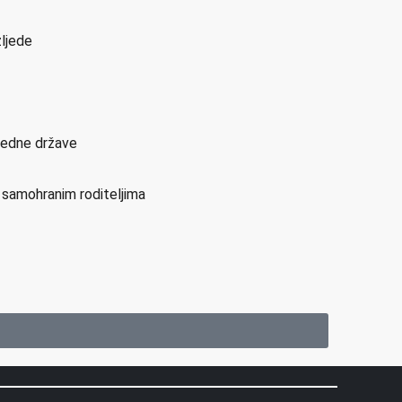
zljede
sjedne države
i samohranim roditeljima