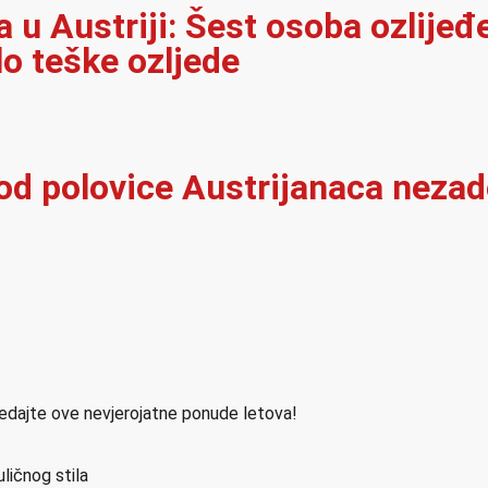
u Austriji: Šest osoba ozlijeđ
lo teške ozljede
 od polovice Austrijanaca neza
ledajte ove nevjerojatne ponude letova!
ličnog stila