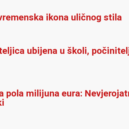
vremenska ikona uličnog stila
iteljica ubijena u školi, počinit
 pola milijuna eura: Nevjerojat
ki