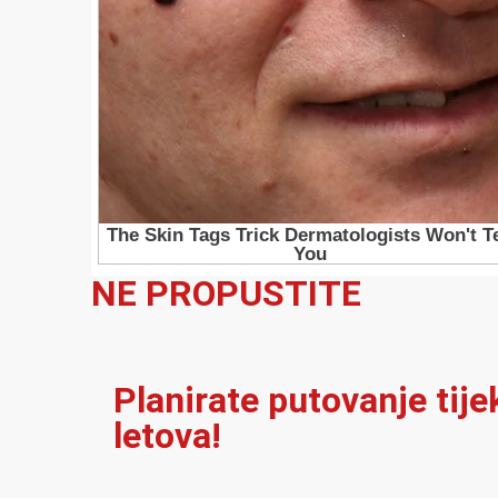
NE PROPUSTITE
Planirate putovanje tij
letova!