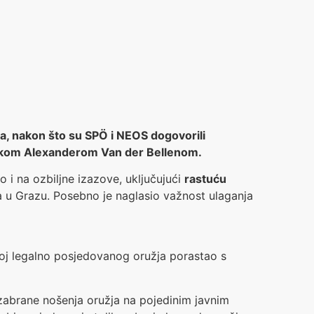
a, nakon što su SPÖ i NEOS dogovorili
dnikom Alexanderom Van der Bellenom.
o i na ozbiljne izazove, uključujući
rastuću
u Grazu. Posebno je naglasio važnost ulaganja
broj legalno posjedovanog oružja porastao s
 zabrane nošenja oružja na pojedinim javnim