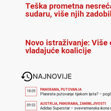
Teška prometna nesreća 
sudaru, više njih zadobi
Novo istraživanje: Više
vladajuće koalicije
NAJNOVIJE
PANORAMA
,
PUTOVANJA
18:09
Planirate putovanje tijekom ljeta? – pog
AUSTRIJA
,
PANORAMA
,
ZANIMLJIVOSTI
09:55
Adidas Superstar – svevremenska ikona u