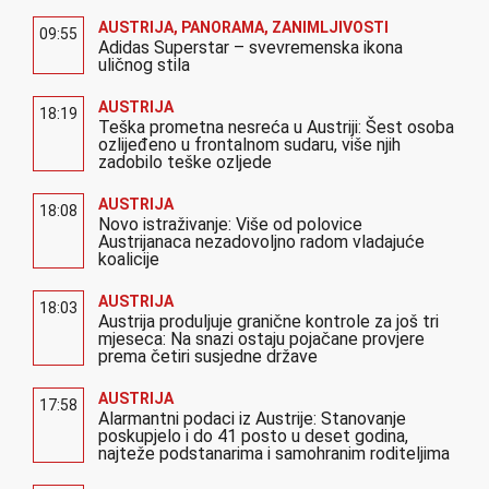
AUSTRIJA
,
PANORAMA
,
ZANIMLJIVOSTI
09:55
Adidas Superstar – svevremenska ikona
uličnog stila
AUSTRIJA
18:19
Teška prometna nesreća u Austriji: Šest osoba
ozlijeđeno u frontalnom sudaru, više njih
zadobilo teške ozljede
AUSTRIJA
18:08
Novo istraživanje: Više od polovice
Austrijanaca nezadovoljno radom vladajuće
koalicije
AUSTRIJA
18:03
Austrija produljuje granične kontrole za još tri
mjeseca: Na snazi ostaju pojačane provjere
prema četiri susjedne države
AUSTRIJA
17:58
Alarmantni podaci iz Austrije: Stanovanje
poskupjelo i do 41 posto u deset godina,
najteže podstanarima i samohranim roditeljima