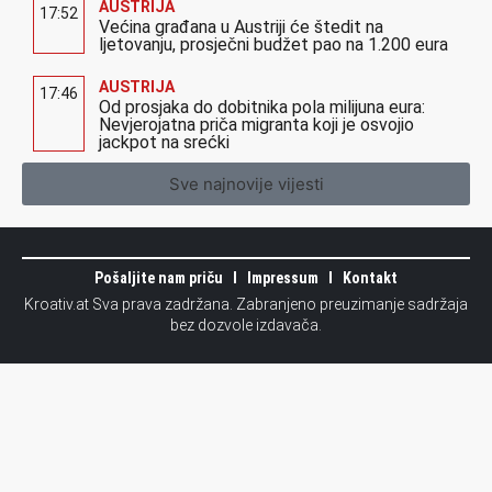
AUSTRIJA
17:52
Većina građana u Austriji će štedit na
ljetovanju, prosječni budžet pao na 1.200 eura
AUSTRIJA
17:46
Od prosjaka do dobitnika pola milijuna eura:
Nevjerojatna priča migranta koji je osvojio
jackpot na srećki
Sve najnovije vijesti
Pošaljite nam priču
Impressum
Kontakt
Kroativ.at Sva prava zadržana. Zabranjeno preuzimanje sadržaja
bez dozvole izdavača.