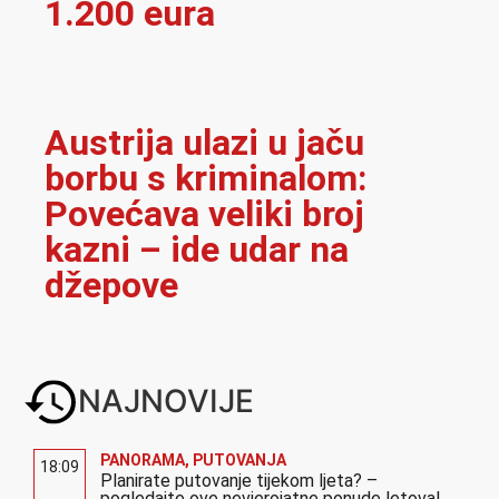
1.200 eura
Austrija ulazi u jaču
borbu s kriminalom:
Povećava veliki broj
kazni – ide udar na
džepove
NAJNOVIJE
PANORAMA
,
PUTOVANJA
18:09
Planirate putovanje tijekom ljeta? –
pogledajte ove nevjerojatne ponude letova!