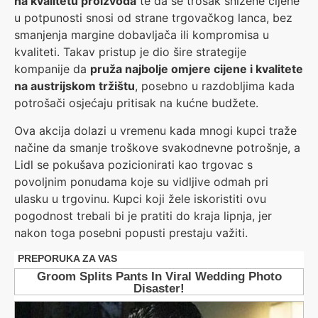
na kvalitetu proizvoda
te da se trošak snižene cijene
u potpunosti snosi od strane trgovačkog lanca, bez
smanjenja margine dobavljača ili kompromisa u
kvaliteti. Takav pristup je dio šire strategije
kompanije da
pruža najbolje omjere cijene i kvalitete
na austrijskom tržištu
, posebno u razdobljima kada
potrošači osjećaju pritisak na kućne budžete.
Ova akcija dolazi u vremenu kada mnogi kupci traže
načine da smanje troškove svakodnevne potrošnje, a
Lidl se pokušava pozicionirati kao trgovac s
povoljnim ponudama koje su vidljive odmah pri
ulasku u trgovinu. Kupci koji žele iskoristiti ovu
pogodnost trebali bi je pratiti do kraja lipnja, jer
nakon toga posebni popusti prestaju važiti.