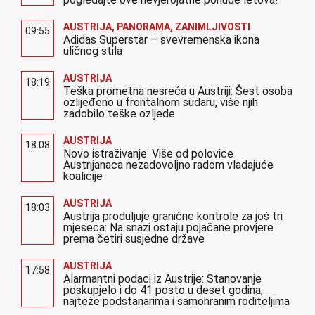
AUSTRIJA
,
PANORAMA
,
ZANIMLJIVOSTI
09:55
Adidas Superstar – svevremenska ikona
uličnog stila
AUSTRIJA
18:19
Teška prometna nesreća u Austriji: Šest osoba
ozlijeđeno u frontalnom sudaru, više njih
zadobilo teške ozljede
AUSTRIJA
18:08
Novo istraživanje: Više od polovice
Austrijanaca nezadovoljno radom vladajuće
koalicije
AUSTRIJA
18:03
Austrija produljuje granične kontrole za još tri
mjeseca: Na snazi ostaju pojačane provjere
prema četiri susjedne države
AUSTRIJA
17:58
Alarmantni podaci iz Austrije: Stanovanje
poskupjelo i do 41 posto u deset godina,
najteže podstanarima i samohranim roditeljima