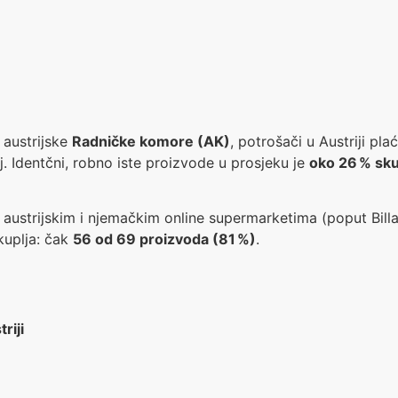
) austrijske
Radničke komore (AK)
, potrošači u Austriji p
Identčni, robno iste proizvode u prosjeku je
oko 26 % skup
austrijskim i njemačkim online supermarketima (poput Billa 
kuplja: čak
56 od 69 proizvoda (81 %)
.
riji