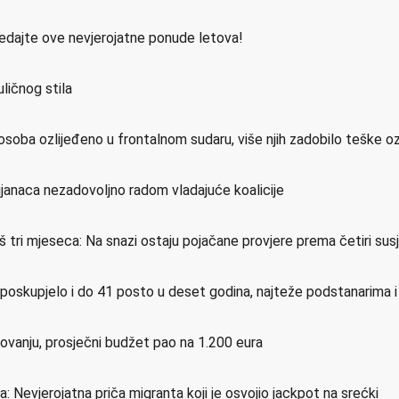
ledajte ove nevjerojatne ponude letova!
ličnog stila
osoba ozlijeđeno u frontalnom sudaru, više njih zadobilo teške o
ijanaca nezadovoljno radom vladajuće koalicije
još tri mjeseca: Na snazi ostaju pojačane provjere prema četiri su
e poskupjelo i do 41 posto u deset godina, najteže podstanarima 
etovanju, prosječni budžet pao na 1.200 eura
a: Nevjerojatna priča migranta koji je osvojio jackpot na srećki