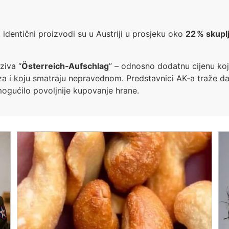
, identični proizvodi su u Austriji u prosjeku oko
22 % skuplj
ziva “
Österreich‑Aufschlag
” – odnosno dodatnu cijenu koju
za i koju smatraju nepravednom. Predstavnici AK‑a traže da 
mogućilo povoljnije kupovanje hrane.