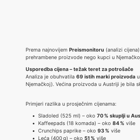
Prema najnovijem
Preismonitoru
(analizi cijena
prehrambene proizvode nego kupci u Njemačkoj. 
Usporedba cijena – težak teret za potrošače
Analiza je obuhvatila
69 istih marki proizvoda
u 
Njemačkoj). Većina proizvoda u Austriji je bila s
Primjeri razlika u prosječnim cijenama:
Sladoled (525 ml) – oko
70 % skuplji u Aust
Kaffeepads (18 komada) – oko
84 %
više
Crunchips paprike – oko
93 %
više
Leća (400 g) – oko
51 %
više