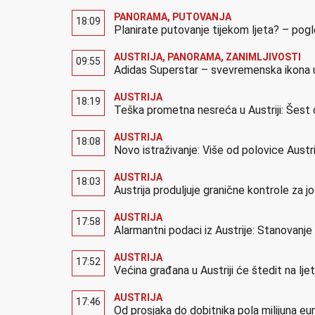
PANORAMA
,
PUTOVANJA
18:09
Planirate putovanje tijekom ljeta? – pog
AUSTRIJA
,
PANORAMA
,
ZANIMLJIVOSTI
09:55
Adidas Superstar – svevremenska ikona u
AUSTRIJA
18:19
Teška prometna nesreća u Austriji: Šest 
AUSTRIJA
18:08
Novo istraživanje: Više od polovice Austr
AUSTRIJA
18:03
Austrija produljuje granične kontrole za 
AUSTRIJA
17:58
Alarmantni podaci iz Austrije: Stanovanj
AUSTRIJA
17:52
Većina građana u Austriji će štedit na lj
AUSTRIJA
17:46
Od prosjaka do dobitnika pola milijuna eur