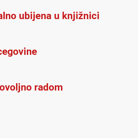
alno ubijena u knjižnici
rcegovine
dovoljno radom