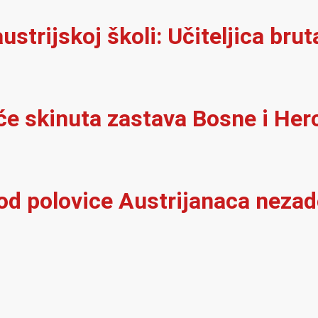
ustrijskoj školi: Učiteljica brut
kuće skinuta zastava Bosne i He
 od polovice Austrijanaca neza