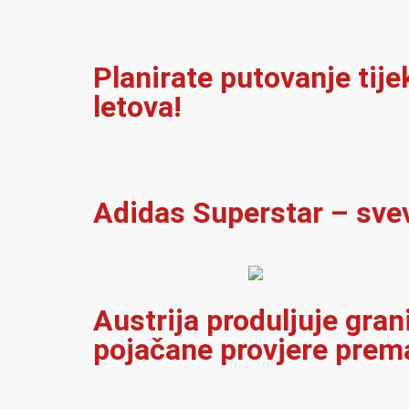
Planirate putovanje tij
letova!
Adidas Superstar – sve
Austrija produljuje gran
pojačane provjere prema