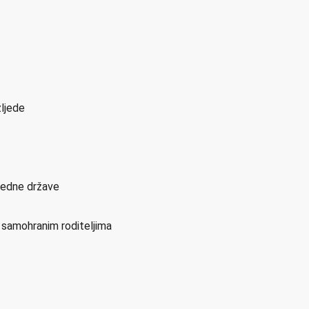
zljede
sjedne države
i samohranim roditeljima