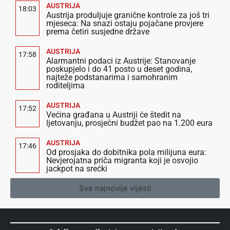
AUSTRIJA
18:03
Austrija produljuje granične kontrole za još tri
mjeseca: Na snazi ostaju pojačane provjere
prema četiri susjedne države
AUSTRIJA
17:58
Alarmantni podaci iz Austrije: Stanovanje
poskupjelo i do 41 posto u deset godina,
najteže podstanarima i samohranim
roditeljima
AUSTRIJA
17:52
Većina građana u Austriji će štedit na
ljetovanju, prosječni budžet pao na 1.200 eura
AUSTRIJA
17:46
Od prosjaka do dobitnika pola milijuna eura:
Nevjerojatna priča migranta koji je osvojio
jackpot na srećki
Sve najnovije vijesti