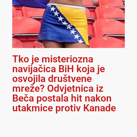
Tko je misteriozna
navijačica BiH koja je
osvojila društvene
mreže? Odvjetnica iz
Beča postala hit nakon
utakmice protiv Kanade