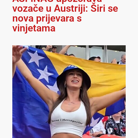
vozače u Austriji: Širi se
nova prijevara s
vinjetama