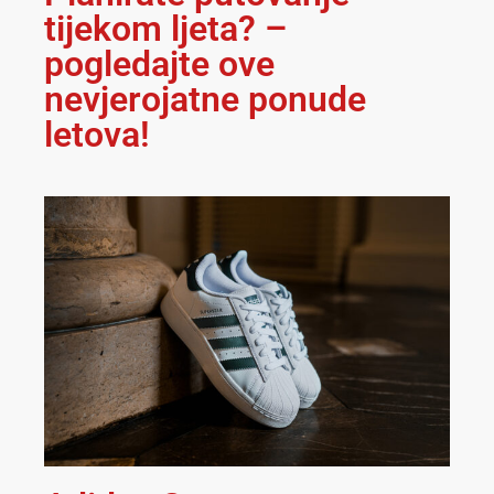
tijekom ljeta? –
pogledajte ove
nevjerojatne ponude
letova!