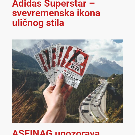
Adidas Superstar –
svevremenska ikona
uličnog stila
ASFINAG upozorava