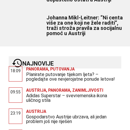
Johanna Mikl-Leitner: “Ni centa
više za one koji ne žele raditi”,
traži stroža pravila za socijalnu
pomoć u Austriji
NAJNOVIJE
PANORAMA
,
PUTOVANJA
18:09
Planirate putovanje tijekom ljeta? –
pogledajte ove nevjerojatne ponude letova!
AUSTRIJA
,
PANORAMA
,
ZANIMLJIVOSTI
09:55
Adidas Superstar – svevremenska ikona
uličnog stila
AUSTRIJA
23:19
Gospodarstvo Austrije ubrzava, ali jedan
problem još nije riješen