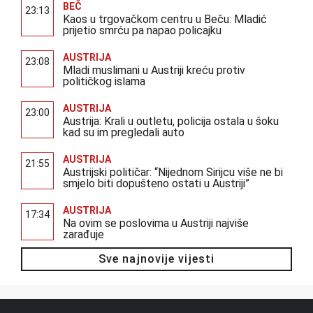
BEČ
23:13
Kaos u trgovačkom centru u Beču: Mladić
prijetio smrću pa napao policajku
AUSTRIJA
23:08
Mladi muslimani u Austriji kreću protiv
političkog islama
AUSTRIJA
23:00
Austrija: Krali u outletu, policija ostala u šoku
kad su im pregledali auto
AUSTRIJA
21:55
Austrijski političar: “Nijednom Sirijcu više ne bi
smjelo biti dopušteno ostati u Austriji”
AUSTRIJA
17:34
Na ovim se poslovima u Austriji najviše
zarađuje
Sve najnovije vijesti