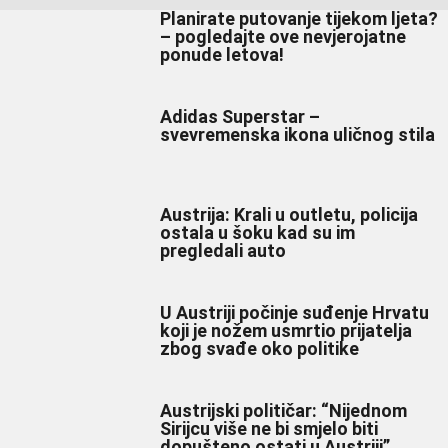
Planirate putovanje tijekom ljeta?
– pogledajte ove nevjerojatne
ponude letova!
Adidas Superstar –
svevremenska ikona uličnog stila
Austrija: Krali u outletu, policija
ostala u šoku kad su im
pregledali auto
U Austriji počinje suđenje Hrvatu
koji je nožem usmrtio prijatelja
zbog svađe oko politike
Austrijski političar: “Nijednom
Sirijcu više ne bi smjelo biti
dopušteno ostati u Austriji”