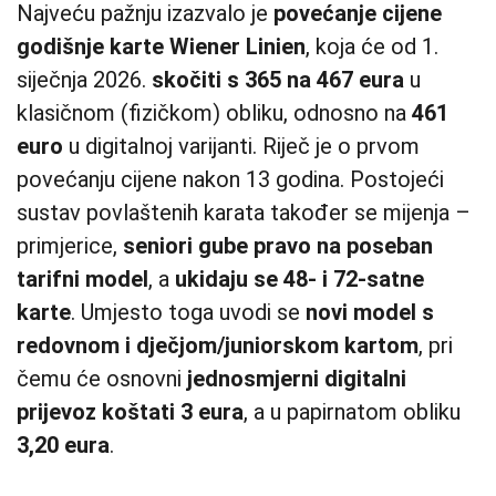
Najveću pažnju izazvalo je
povećanje cijene
godišnje karte Wiener Linien
, koja će od 1.
siječnja 2026.
skočiti s 365 na 467 eura
u
klasičnom (fizičkom) obliku, odnosno na
461
euro
u digitalnoj varijanti. Riječ je o prvom
povećanju cijene nakon 13 godina. Postojeći
sustav povlaštenih karata također se mijenja –
primjerice,
seniori gube pravo na poseban
tarifni model
, a
ukidaju se 48- i 72-satne
karte
. Umjesto toga uvodi se
novi model s
redovnom i dječjom/juniorskom kartom
, pri
čemu će osnovni
jednosmjerni digitalni
prijevoz koštati 3 eura
, a u papirnatom obliku
3,20 eura
.