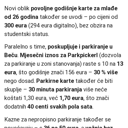
Novi oblik
povoljne godišnje karte za mlađe
od 26 godina
također se uvodi – po cijeni od
300 eura
(294 eura digitalno), bez obzira na
studentski status.
Paralelno s time,
poskupljuje i parkiranje u
Beču
.
Mjesečni iznos za Parkpickerl
(dozvola
za parkiranje u zoni stanovanja) raste s 10 na
13
eura
, što godišnje znači 156 eura –
30 % više
nego dosad.
Parkirne karte
također će biti
skuplje –
30 minuta parkiranja
više neće
koštati 1,30 eura, već
1,70 eura
, što znači
dodatnih
40 centi svakih pola sata
.
Kazne za nepropisno parkiranje također se
povećavaju – s
36 na 50 eura
, a
vožnja bez