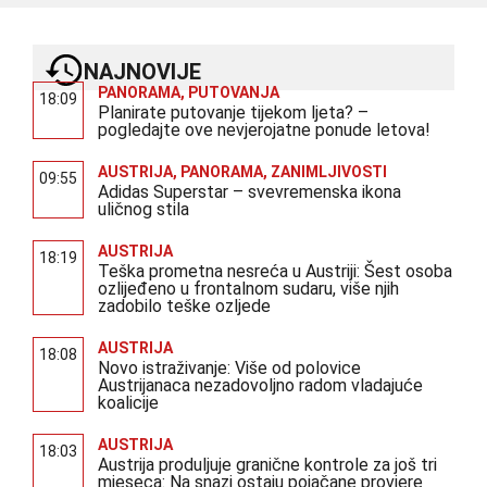
NAJNOVIJE
PANORAMA
,
PUTOVANJA
18:09
Planirate putovanje tijekom ljeta? –
pogledajte ove nevjerojatne ponude letova!
AUSTRIJA
,
PANORAMA
,
ZANIMLJIVOSTI
09:55
Adidas Superstar – svevremenska ikona
uličnog stila
AUSTRIJA
18:19
Teška prometna nesreća u Austriji: Šest osoba
ozlijeđeno u frontalnom sudaru, više njih
zadobilo teške ozljede
AUSTRIJA
18:08
Novo istraživanje: Više od polovice
Austrijanaca nezadovoljno radom vladajuće
koalicije
AUSTRIJA
18:03
Austrija produljuje granične kontrole za još tri
mjeseca: Na snazi ostaju pojačane provjere