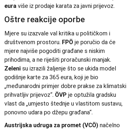
eura
više iz prodaje karata za javni prijevoz.
Oštre reakcije oporbe
Mjere su izazvale val kritika u političkom i
društvenom prostoru.
FPÖ
je poručio da će
mjere najviše pogoditi građane s niskim
prihodima, a ne riješiti proračunski manjak.
Zeleni
su izrazili žaljenje što se ukida model
godišnje karte za 365 eura, koji je bio
„međunarodni primjer dobre prakse za klimatski
prihvatljiv prijevoz“.
ÖVP
je optužila gradsku
vlast da „umjesto štednje u vlastitom sustavu,
ponovno udara po džepu građana“.
Austrijska udruga za promet (VCÖ)
načelno