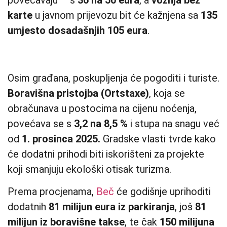
karte
u javnom prijevozu bit će kažnjena sa
135
umjesto dosadašnjih 105 eura
.
Osim građana, poskupljenja će pogoditi i turiste.
Boravišna pristojba (Ortstaxe)
, koja se
obračunava u postocima na cijenu noćenja,
povećava se s
3,2 na 8,5 %
i stupa na snagu već
od
1. prosinca 2025.
Gradske vlasti tvrde kako
će dodatni prihodi biti iskorišteni za projekte
koji smanjuju ekološki otisak turizma.
Prema procjenama,
Beč
će godišnje uprihoditi
dodatnih
81 milijun eura iz parkiranja
, još
81
milijun iz boravišne takse
, te čak
150 milijuna