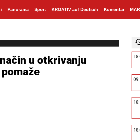
i
Panorama
Sport
KROATIV auf Deutsch
Komentar
MAR
način u otkrivanju
18
e pomaže
09
18
18