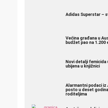
Adidas Superstar – s
Većina građana u Austr
budžet pao na 1.200 
Novi detalji femicida 
ubijena u knjižnici
Alarmantni podaci iz 
posto u deset godina
roditeljima