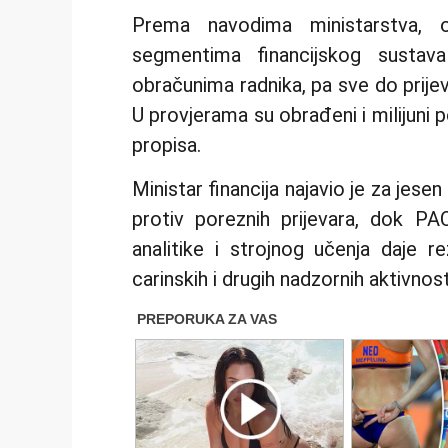
Prema navodima ministarstva, o
segmentima financijskog sustav
obračunima radnika, pa sve do prije
U provjerama su obrađeni i milijuni p
propisa.
Ministar financija najavio je za jes
protiv poreznih prijevara, dok PA
analitike i strojnog učenja daje r
carinskih i drugih nadzornih aktivnost