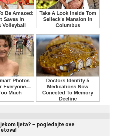
ijekom ljeta? – pogledajte ove
letova!