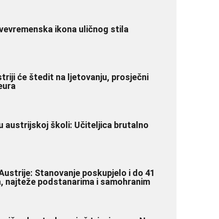
vevremenska ikona uličnog stila
iji će štedit na ljetovanju, prosječni
eura
u austrijskoj školi: Učiteljica brutalno
Austrije: Stanovanje poskupjelo i do 41
, najteže podstanarima i samohranim