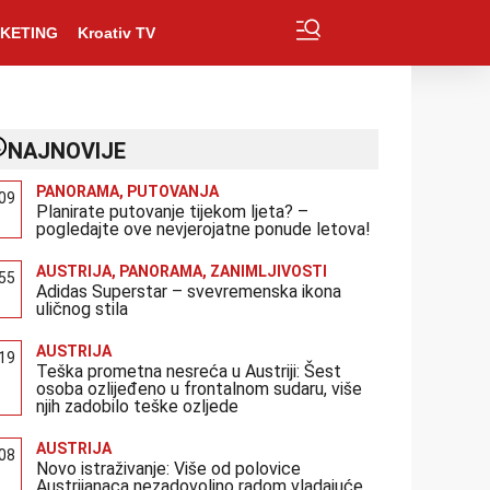
KETING
Kroativ TV
NAJNOVIJE
PANORAMA
,
PUTOVANJA
:09
Planirate putovanje tijekom ljeta? –
pogledajte ove nevjerojatne ponude letova!
AUSTRIJA
,
PANORAMA
,
ZANIMLJIVOSTI
:55
Adidas Superstar – svevremenska ikona
uličnog stila
AUSTRIJA
:19
Teška prometna nesreća u Austriji: Šest
osoba ozlijeđeno u frontalnom sudaru, više
njih zadobilo teške ozljede
AUSTRIJA
:08
Novo istraživanje: Više od polovice
Austrijanaca nezadovoljno radom vladajuće