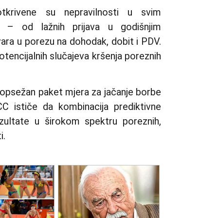
tkrivene su nepravilnosti u svim
a – od lažnih prijava u godišnjim
vara u porezu na dohodak, dobit i PDV.
otencijalnih slučajeva kršenja poreznih
en opsežan paket mjera za jačanje borbe
CC ističe da kombinacija prediktivne
ezultate u širokom spektru poreznih,
i.