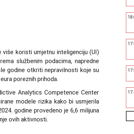
18
17
 više koristi umjetnu inteligenciju (UI)
. Prema službenim podacima, napredne
 godine otkriti nepravilnosti koje su
17
 eura poreznih prihoda.
edictive Analytics Competence Center
17
icirane modele rizika kako bi usmjerila
024. godine provedeno je 6,6 milijuna
enje ovih aktivnosti.