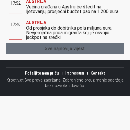
AUSTRIJA
17:52
Većina građana u Austriji će štedit na
ljetovanju, prosječni budžet pao na 1.200 eura
AUSTRIJA
17:46
Od prosjaka do dobitnika pola milijuna eura:
Nevjerojatna priča migranta koji je osvojio
jackpot na srećki
Sve najnovije vijesti
Pošaljite nam priču
Impressum
Kontakt
Kroativ.at Sva prava zadržana. Zabranjeno preuzimanje sadržaja
bez dozvole izdavača.