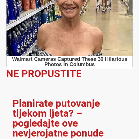
NE PROPUSTITE
Planirate putovanje
tijekom ljeta? –
pogledajte ove
nevjerojatne ponude