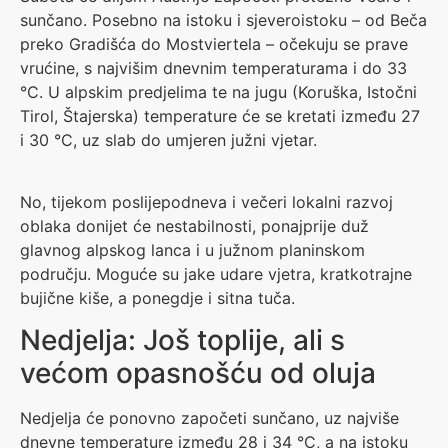
sunčano. Posebno na istoku i sjeveroistoku – od Beča
preko Gradišća do Mostviertela – očekuju se prave
vrućine, s najvišim dnevnim temperaturama i do 33
°C. U alpskim predjelima te na jugu (Koruška, Istočni
Tirol, Štajerska) temperature će se kretati između 27
i 30 °C, uz slab do umjeren južni vjetar.
No, tijekom poslijepodneva i večeri lokalni razvoj
oblaka donijet će nestabilnosti, ponajprije duž
glavnog alpskog lanca i u južnom planinskom
području. Moguće su jake udare vjetra, kratkotrajne
bujične kiše, a ponegdje i sitna tuča.
Nedjelja: Još toplije, ali s
većom opasnošću od oluja
Nedjelja će ponovno započeti sunčano, uz najviše
dnevne temperature između 28 i 34 °C, a na istoku