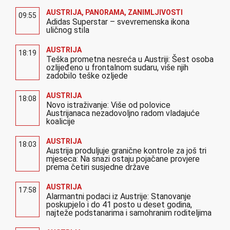
AUSTRIJA
,
PANORAMA
,
ZANIMLJIVOSTI
09:55
Adidas Superstar – svevremenska ikona
uličnog stila
AUSTRIJA
18:19
Teška prometna nesreća u Austriji: Šest osoba
ozlijeđeno u frontalnom sudaru, više njih
zadobilo teške ozljede
AUSTRIJA
18:08
Novo istraživanje: Više od polovice
Austrijanaca nezadovoljno radom vladajuće
koalicije
AUSTRIJA
18:03
Austrija produljuje granične kontrole za još tri
mjeseca: Na snazi ostaju pojačane provjere
prema četiri susjedne države
AUSTRIJA
17:58
Alarmantni podaci iz Austrije: Stanovanje
poskupjelo i do 41 posto u deset godina,
najteže podstanarima i samohranim roditeljima