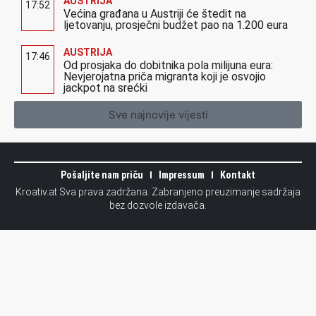
AUSTRIJA
17:52
Većina građana u Austriji će štedit na
ljetovanju, prosječni budžet pao na 1.200 eura
AUSTRIJA
17:46
Od prosjaka do dobitnika pola milijuna eura:
Nevjerojatna priča migranta koji je osvojio
jackpot na srećki
Sve najnovije vijesti
Pošaljite nam priču
Impressum
Kontakt
Kroativ.at Sva prava zadržana. Zabranjeno preuzimanje sadržaja
bez dozvole izdavača.