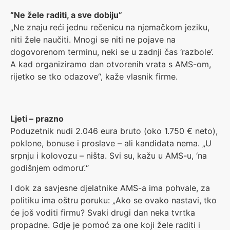
“Ne žele raditi, a sve dobiju”
„Ne znaju reći jednu rečenicu na njemačkom jeziku,
niti žele naučiti. Mnogi se niti ne pojave na
dogovorenom terminu, neki se u zadnji čas ‘razbole’.
A kad organiziramo dan otvorenih vrata s AMS-om,
rijetko se tko odazove“, kaže vlasnik firme.
Ljeti – prazno
Poduzetnik nudi 2.046 eura bruto (oko 1.750 € neto),
poklone, bonuse i proslave – ali kandidata nema. „U
srpnju i kolovozu – ništa. Svi su, kažu u AMS-u, ‘na
godišnjem odmoru’.“
I dok za savjesne djelatnike AMS-a ima pohvale, za
politiku ima oštru poruku: „Ako se ovako nastavi, tko
će još voditi firmu? Svaki drugi dan neka tvrtka
propadne. Gdje je pomoć za one koji žele raditi i