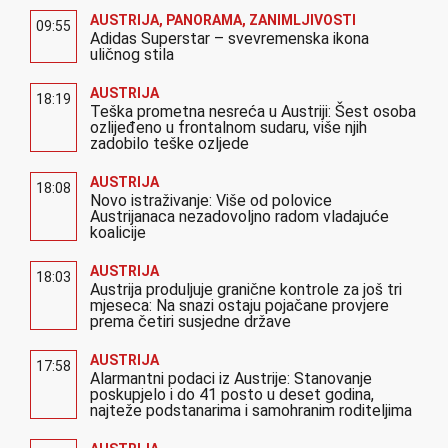
AUSTRIJA
,
PANORAMA
,
ZANIMLJIVOSTI
09:55
Adidas Superstar – svevremenska ikona
uličnog stila
AUSTRIJA
18:19
Teška prometna nesreća u Austriji: Šest osoba
ozlijeđeno u frontalnom sudaru, više njih
zadobilo teške ozljede
AUSTRIJA
18:08
Novo istraživanje: Više od polovice
Austrijanaca nezadovoljno radom vladajuće
koalicije
AUSTRIJA
18:03
Austrija produljuje granične kontrole za još tri
mjeseca: Na snazi ostaju pojačane provjere
prema četiri susjedne države
AUSTRIJA
17:58
Alarmantni podaci iz Austrije: Stanovanje
poskupjelo i do 41 posto u deset godina,
najteže podstanarima i samohranim roditeljima