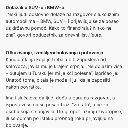
Dolazak u SUV-u i BMW-u
„Neki ljudi doslovno dolaze na razgovor s luksuznim
automobilima – BMW, SUV – i prijavljuju se za posao
uz državnu pomoć. Kako to financiraju? Nitko ne
zna“, govori poduzetnik za dnevni list
Heute
.
Otkazivanje, izmišljeni bolovanja i putovanja
Kandidatkinja koja je trebala biti zaposlena od
kolovoza, javila mu je krajem srpnja: „Ne dolazim više
– putujem u Tursku jer mi je kći bolesna“, ispričao je.
Unatoč tome, pitala je može li ju i dalje zaposliti
nakon povratka.
Ima i slučajeva da ljudi dođu u paru na razgovor, a
ispostavi se da se posao traži “za tatu”, a ne za
osobu koja se pojavila. Drugi opet lažiraju životopise,
ili se odmah po isteku probnog roka prijavljuju na
bolovanje.