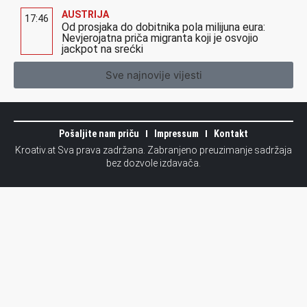
AUSTRIJA
17:46
Od prosjaka do dobitnika pola milijuna eura:
Nevjerojatna priča migranta koji je osvojio
jackpot na srećki
Sve najnovije vijesti
Pošaljite nam priču
Impressum
Kontakt
Kroativ.at Sva prava zadržana. Zabranjeno preuzimanje sadržaja
bez dozvole izdavača.