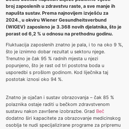
broj zaposlenih u zdravstvu raste, a sve manje ih
napušta sustav. Prema najnovijem izvješću za
2024., u okviru Wiener Gesundheitsverbund
(WIGEV) zaposleno je 3.368 novih djelatnika, što je
porast od 6,2 % u odnosu na prethodnu godinu.
Fluktuacija zaposlenih znatno je pala, i to na oko 9 %,
što je iznimno dobar rezultat u sektoru njege.
Trenutno je čak 95 % radnih mjesta u njezi
popunjeno, što je rast od tri postotna boda u
usporedbi s prošlom godinom. Kod liječnika taj
postotak iznosi oko 94 %.
Znatno je ojačan i sustav obrazovanja – čak 85 %
polaznika ostaje raditi u bečkom zdravstvenom
sustavu nakon završene izobrazbe. Grad
Beč
dodatno širi kapacitete za obrazovanje medicinskog
osoblja te nudi specijalizirane programe za pripremu