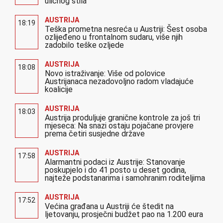
uličnog stila
AUSTRIJA
18:19
Teška prometna nesreća u Austriji: Šest osoba
ozlijeđeno u frontalnom sudaru, više njih
zadobilo teške ozljede
AUSTRIJA
18:08
Novo istraživanje: Više od polovice
Austrijanaca nezadovoljno radom vladajuće
koalicije
AUSTRIJA
18:03
Austrija produljuje granične kontrole za još tri
mjeseca: Na snazi ostaju pojačane provjere
prema četiri susjedne države
AUSTRIJA
17:58
Alarmantni podaci iz Austrije: Stanovanje
poskupjelo i do 41 posto u deset godina,
najteže podstanarima i samohranim roditeljima
AUSTRIJA
17:52
Većina građana u Austriji će štedit na
ljetovanju, prosječni budžet pao na 1.200 eura