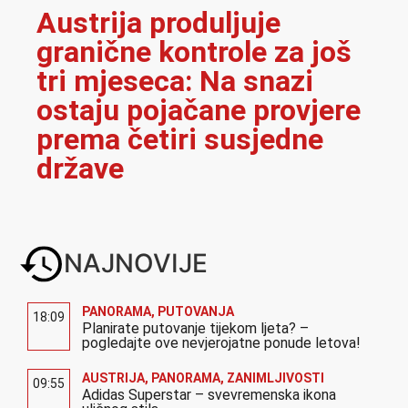
Austrija produljuje
granične kontrole za još
tri mjeseca: Na snazi
ostaju pojačane provjere
prema četiri susjedne
države
NAJNOVIJE
PANORAMA
,
PUTOVANJA
18:09
Planirate putovanje tijekom ljeta? –
pogledajte ove nevjerojatne ponude letova!
AUSTRIJA
,
PANORAMA
,
ZANIMLJIVOSTI
09:55
Adidas Superstar – svevremenska ikona