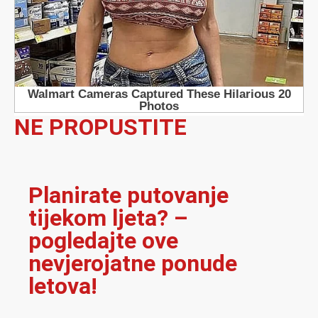
NE PROPUSTITE
Planirate putovanje
tijekom ljeta? –
pogledajte ove
nevjerojatne ponude
letova!