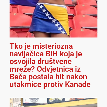
Tko je misteriozna
navijačica BiH koja je
osvojila društvene
mreže? Odvjetnica iz
Beča postala hit nakon
utakmice protiv Kanade