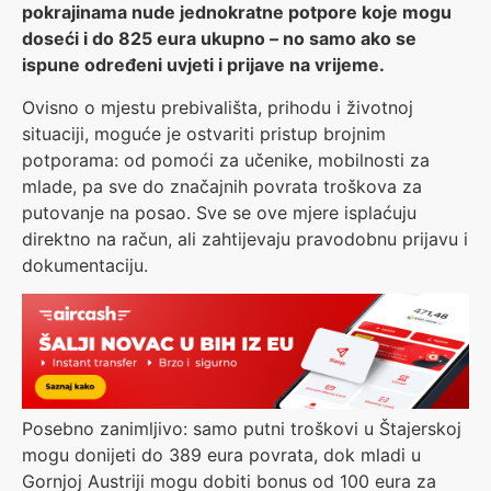
pokrajinama nude jednokratne potpore koje mogu
doseći i do 825 eura ukupno – no samo ako se
ispune određeni uvjeti i prijave na vrijeme.
Ovisno o mjestu prebivališta, prihodu i životnoj
situaciji, moguće je ostvariti pristup brojnim
potporama: od pomoći za učenike, mobilnosti za
mlade, pa sve do značajnih povrata troškova za
putovanje na posao. Sve se ove mjere isplaćuju
direktno na račun, ali zahtijevaju pravodobnu prijavu i
dokumentaciju.
Posebno zanimljivo: samo putni troškovi u Štajerskoj
mogu donijeti do 389 eura povrata, dok mladi u
Gornjoj Austriji mogu dobiti bonus od 100 eura za