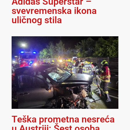
Adidas Superstar –
svevremenska ikona
uličnog stila
Teška prometna nesreća
u Austriji: Šest osoba