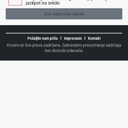
jackpot na srećki
Sve najnovije vijesti
Pošaljite nam priču
Impressum
Kontakt
Kroativ.at Sva prava zadržana. Zabranjeno preuzimanje sadržaja
bez dozvole izdavača.