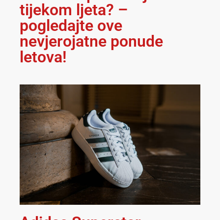
tijekom ljeta? –
pogledajte ove
nevjerojatne ponude
letova!