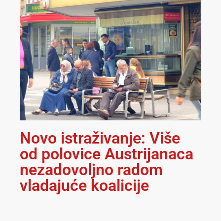
Novo istraživanje: Više
od polovice Austrijanaca
nezadovoljno radom
vladajuće koalicije