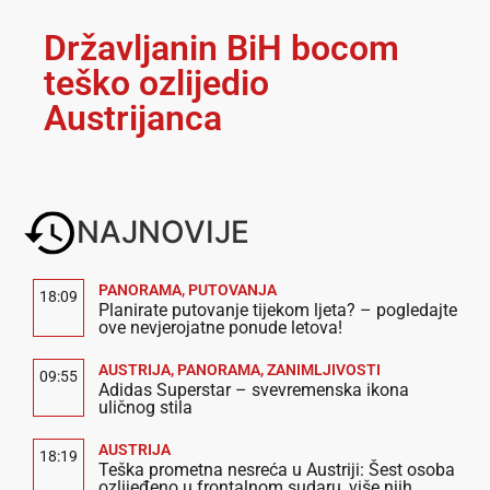
Državljanin BiH bocom
teško ozlijedio
Austrijanca
NAJNOVIJE
PANORAMA
,
PUTOVANJA
18:09
Planirate putovanje tijekom ljeta? – pogledajte
ove nevjerojatne ponude letova!
AUSTRIJA
,
PANORAMA
,
ZANIMLJIVOSTI
09:55
Adidas Superstar – svevremenska ikona
uličnog stila
AUSTRIJA
18:19
Teška prometna nesreća u Austriji: Šest osoba
ozlijeđeno u frontalnom sudaru, više njih