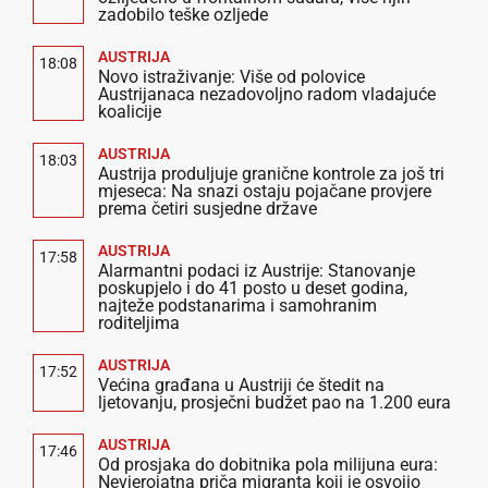
zadobilo teške ozljede
AUSTRIJA
18:08
Novo istraživanje: Više od polovice
Austrijanaca nezadovoljno radom vladajuće
koalicije
AUSTRIJA
18:03
Austrija produljuje granične kontrole za još tri
mjeseca: Na snazi ostaju pojačane provjere
prema četiri susjedne države
AUSTRIJA
17:58
Alarmantni podaci iz Austrije: Stanovanje
poskupjelo i do 41 posto u deset godina,
najteže podstanarima i samohranim
roditeljima
AUSTRIJA
17:52
Većina građana u Austriji će štedit na
ljetovanju, prosječni budžet pao na 1.200 eura
AUSTRIJA
17:46
Od prosjaka do dobitnika pola milijuna eura:
Nevjerojatna priča migranta koji je osvojio