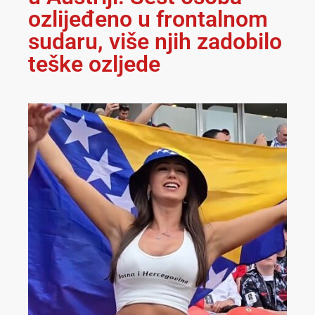
ozlijeđeno u frontalnom
sudaru, više njih zadobilo
teške ozljede