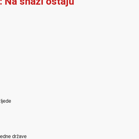
: Na snazi ostaju
zljede
sjedne države