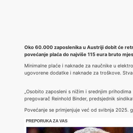
Oko 60.000 zaposlenika u Austriji dobit će ret
povećanje plaća do najviše 115 eura bruto mje
Minimalne plaće i naknade za naučnike u elektro-
ugovorene dodatke i naknade za troškove. Stvarn
„Osobito zaposleni s nižim i srednjim prihodima p
pregovarač Reinhold Binder, predsjednik sindik
Povećanje se primjenjuje već od svibnja 2025. go