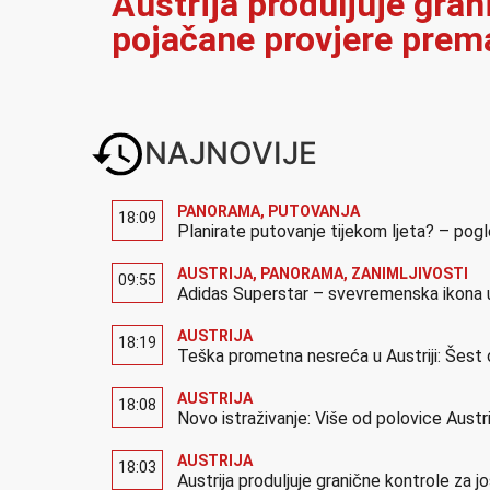
Austrija produljuje gran
pojačane provjere prema
NAJNOVIJE
PANORAMA
,
PUTOVANJA
18:09
Planirate putovanje tijekom ljeta? – pog
AUSTRIJA
,
PANORAMA
,
ZANIMLJIVOSTI
09:55
Adidas Superstar – svevremenska ikona u
AUSTRIJA
18:19
Teška prometna nesreća u Austriji: Šest 
AUSTRIJA
18:08
Novo istraživanje: Više od polovice Austr
AUSTRIJA
18:03
Austrija produljuje granične kontrole za 