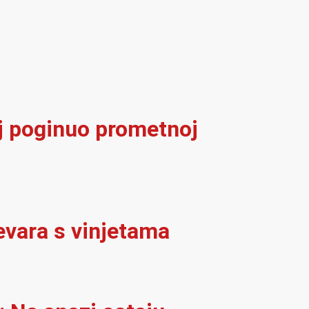
elj poginuo prometnoj
evara s vinjetama