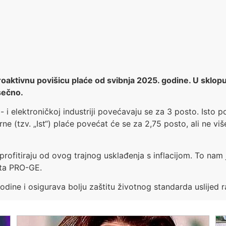
roaktivnu povišicu plaće od svibnja 2025. godine. U sklo
sečno.
 i elektroničkoj industriji povećavaju se za 3 posto. Isto 
e (tzv. „Ist“) plaće povećat će se za 2,75 posto, ali ne vi
rofitiraju od ovog trajnog usklađenja s inflacijom. To nam j
ata PRO-GE.
dine i osigurava bolju zaštitu životnog standarda uslijed r