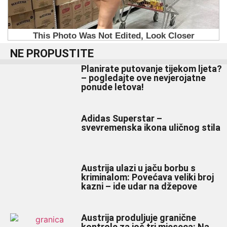
NE PROPUSTITE
Planirate putovanje tijekom ljeta?
– pogledajte ove nevjerojatne
ponude letova!
Adidas Superstar –
svevremenska ikona uličnog stila
Austrija ulazi u jaču borbu s
kriminalom: Povećava veliki broj
kazni – ide udar na džepove
Austrija produljuje granične
kontrole za još tri mjeseca: Na