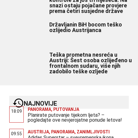
snazi ostaju pojačane provjere
prema četiri susjedne države
Državljanin BiH bocom teško
ozlijedio Austrijanca
Teška prometna nesreća u
Austriji: Šest osoba ozlijeđeno u
frontalnom sudaru, više njih
zadobilo teške ozljede
NAJNOVIJE
PANORAMA
,
PUTOVANJA
18:09
Planirate putovanje tijekom ljeta? –
pogledajte ove nevjerojatne ponude letova!
AUSTRIJA
,
PANORAMA
,
ZANIMLJIVOSTI
09:55
Adidas Superstar – svevremenska ikona