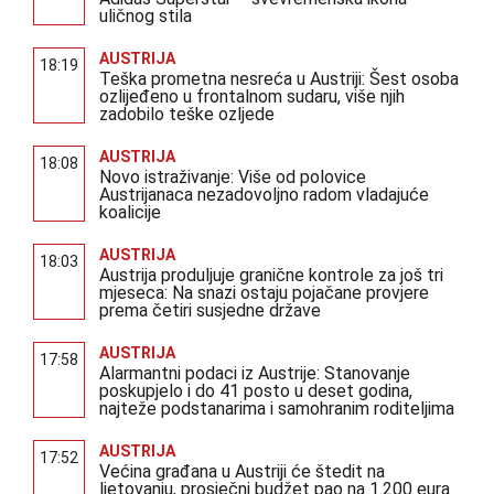
uličnog stila
AUSTRIJA
18:19
Teška prometna nesreća u Austriji: Šest osoba
ozlijeđeno u frontalnom sudaru, više njih
zadobilo teške ozljede
AUSTRIJA
18:08
Novo istraživanje: Više od polovice
Austrijanaca nezadovoljno radom vladajuće
koalicije
AUSTRIJA
18:03
Austrija produljuje granične kontrole za još tri
mjeseca: Na snazi ostaju pojačane provjere
prema četiri susjedne države
AUSTRIJA
17:58
Alarmantni podaci iz Austrije: Stanovanje
poskupjelo i do 41 posto u deset godina,
najteže podstanarima i samohranim roditeljima
AUSTRIJA
17:52
Većina građana u Austriji će štedit na
ljetovanju, prosječni budžet pao na 1.200 eura