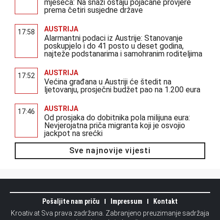
mjeseca: Na snazi ostaju pojačane provjere
prema četiri susjedne države
AUSTRIJA
17:58
Alarmantni podaci iz Austrije: Stanovanje
poskupjelo i do 41 posto u deset godina,
najteže podstanarima i samohranim roditeljima
AUSTRIJA
17:52
Većina građana u Austriji će štedit na
ljetovanju, prosječni budžet pao na 1.200 eura
AUSTRIJA
17:46
Od prosjaka do dobitnika pola milijuna eura:
Nevjerojatna priča migranta koji je osvojio
jackpot na srećki
Sve najnovije vijesti
Pošaljite nam priču
Impressum
Kontakt
Kroativ.at Sva prava zadržana. Zabranjeno preuzimanje sadržaja