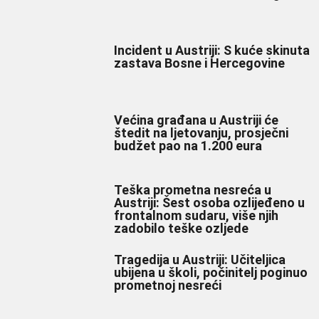
Incident u Austriji: S kuće skinuta
zastava Bosne i Hercegovine
Većina građana u Austriji će
štedit na ljetovanju, prosječni
budžet pao na 1.200 eura
Teška prometna nesreća u
Austriji: Šest osoba ozlijeđeno u
frontalnom sudaru, više njih
zadobilo teške ozljede
Tragedija u Austriji: Učiteljica
ubijena u školi, počinitelj poginuo
prometnoj nesreći