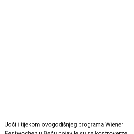
Uoči i tijekom ovogodišnjeg programa Wiener
Festwochen u Beču pojavile su se kontroverze