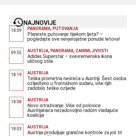
NAJNOVIJE
PANORAMA
,
PUTOVANJA
18:09
Planirate putovanje tijekom ljeta? –
pogledajte ove nevjerojatne ponude letova!
AUSTRIJA
,
PANORAMA
,
ZANIMLJIVOSTI
09:55
Adidas Superstar – svevremenska ikona
uličnog stila
AUSTRIJA
18:19
Teška prometna nesreća u Austriji: Šest osoba
ozlijeđeno u frontalnom sudaru, više njih
zadobilo teške ozljede
AUSTRIJA
18:08
Novo istraživanje: Više od polovice
Austrijanaca nezadovoljno radom vladajuće
koalicije
AUSTRIJA
18:03
Austrija produljuje granične kontrole za još tri